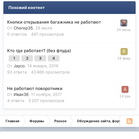
Похожий контент
Кнопки открывания багажника не работают
От
Cherep35
,
26 июля
0
ответов
447
просмотров
Кто где работает? (без флуда)
1
2
3
4
От
Jayco
,
14 января, 2016
93
ответа
43 466
просмотров
Не работают поворотники
От
Иван36
,
11 ноября, 2017
4
ответа
5 207
просмотров
Главная
Форумы
Разное
Обсуждение сайта, форума
Не