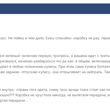
азус. Не пойму в чем дело. Езжу спокойно- коробку не рву. пере
лся зеленый- включаю первую, трогаюсь, а машина едет с трет
арковался, начинаю разбираться что да как. в общем, включаеш
адает в любом положении кулисы. При этом сама кулиса болтает
ю заднюю- отпускаю кулису- она отпрыгивает на нейтраль. Так 
л внутрь- справа тяга одета, снизу трос вроде тоже стоит как п
ошло??? Коробка не хрустела никогда, не вылетали передачи, в
ртая передачи...