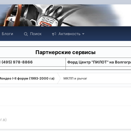
Блоги
Поиск
Активность
Партнерские сервисы
1 (495) 978-8866
Форд Центр "ПИЛОТ" на Волгогр
ондео I-II форум (1993-2000 г.в)
МКПП и рычаг
г.в)