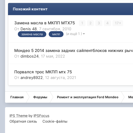
Похожий контент
Замена масла в МКПП МТХ75
1
2
3
4
17
От
Denis 48
,
7 сентября, 2010
(и ещё 1 )
замена масла
мкпп
Мондео 5 2014 замена задних сайлентблоков нижних рыч
От
dimbos24
,
17 мая, 2022
Порвался трос МКПП мтх 75
От
andrey8922
,
12 августа, 2021
Главная
Форумы
Ремонт и эксплуатация Ford Mondeo
Мо
IPS Theme
by
IPSFocus
Обратная связь
Cookie-файлы