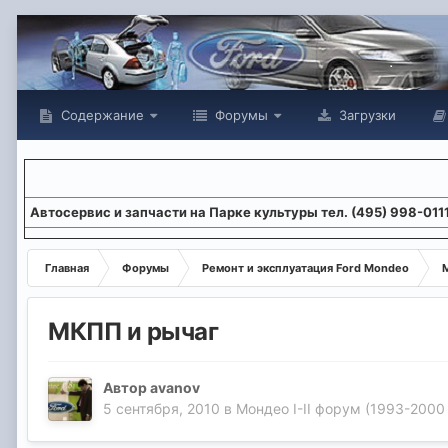
Содержание
Форумы
Загрузки
Aвтосервис и запчасти на Парке культуры тел. (495) 998-011
Главная
Форумы
Ремонт и эксплуатация Ford Mondeo
М
МКПП и рычаг
Автор
avanov
5 сентября, 2010
в
Мондео I-II форум (1993-2000 