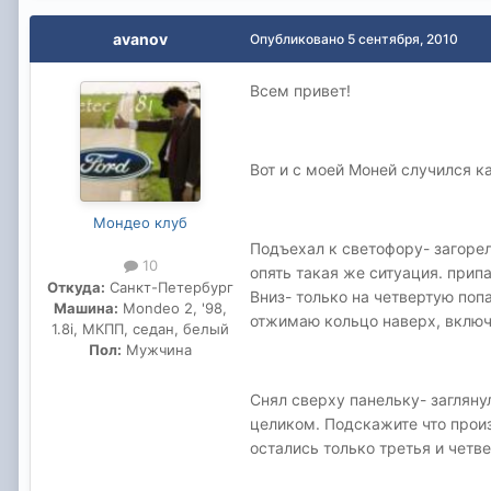
avanov
Опубликовано
5 сентября, 2010
Всем привет!
Вот и с моей Моней случился к
Мондео клуб
Подъехал к светофору- загоре
10
опять такая же ситуация. прип
Откуда:
Санкт-Петербург
Вниз- только на четвертую поп
Машина:
Mondeo 2, '98,
отжимаю кольцо наверх, включа
1.8i, МКПП, седан, белый
Пол:
Мужчина
Снял сверху панельку- загляну
целиком. Подскажите что произ
остались только третья и четве