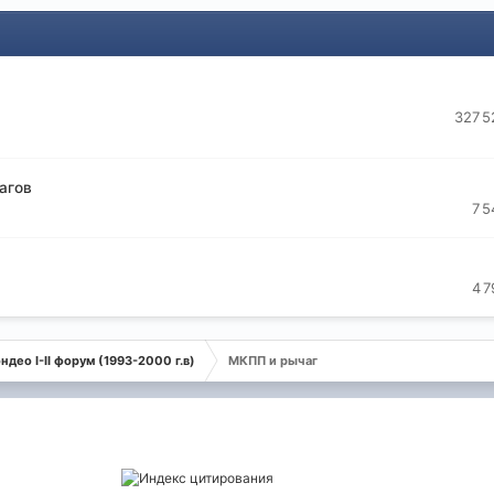
327 5
агов
7 5
4 7
ндео I-II форум (1993-2000 г.в)
МКПП и рычаг