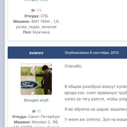
115
Откуда:
СПБ
Машина:
ФМ1 1994г., 1,6,
ручка, седан, зеленая
Пол:
Мужчина
avanov
Опубликовано
6 сентября, 2010
Спасибо.
В общем разобрал вокруг кулисы
вроде как. снял приемную труб
хотел за тягу взятся, чтобы упор 
Мондео клуб
Я ее обратно на шарик защелкн
10
Откуда:
Санкт-Петербург
У меня аж отлегло. Зря на машин
Машина:
Mondeo 2, '98,