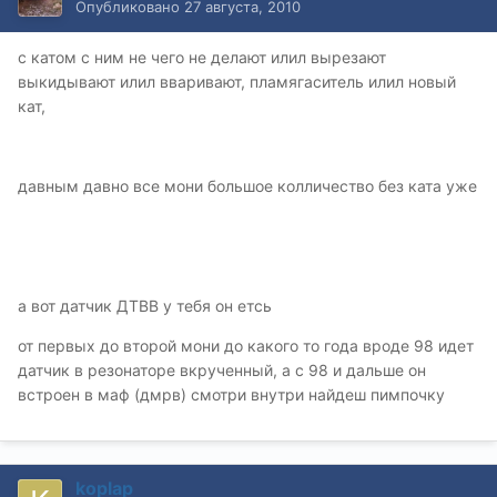
Опубликовано
27 августа, 2010
с катом с ним не чего не делают илил вырезают
выкидывают илил вваривают, пламягаситель илил новый
кат,
давным давно все мони большое колличество без ката уже
а вот датчик ДТВВ у тебя он етсь
от первых до второй мони до какого то года вроде 98 идет
датчик в резонаторе вкрученный, а с 98 и дальше он
встроен в маф (дмрв) смотри внутри найдеш пимпочку
koplap