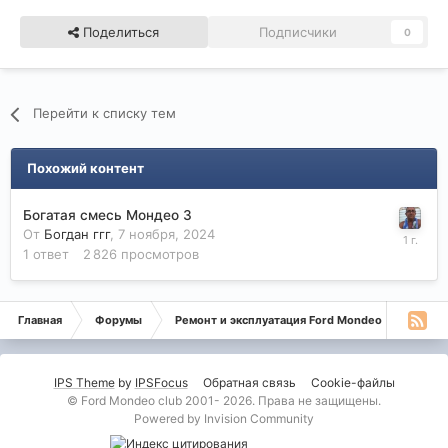
Поделиться
Подписчики
0
Перейти к списку тем
Похожий контент
Богатая смесь Мондео 3
От
Богдан ггг
,
7 ноября, 2024
1
ответ
2 826
просмотров
Главная
Форумы
Ремонт и эксплуатация Ford Mondeo
Монде
IPS Theme
by
IPSFocus
Обратная связь
Cookie-файлы
© Ford Mondeo club 2001- 2026. Права не защищены.
Powered by Invision Community