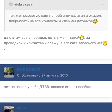
visla сказал:
так же посоветую взять спрей анти валагин и окисел,
побрызгать на все контакты и клеммы датчиков
да с этим все в порядке. есть у меня такой
. за
проводкой и контактами слежу. а вот ката запасного нет
.
DVK010573
Опубликовано
27 августа, 2010
чет не нашел у себя ДТВВ. похоже его нет вообще.
visla