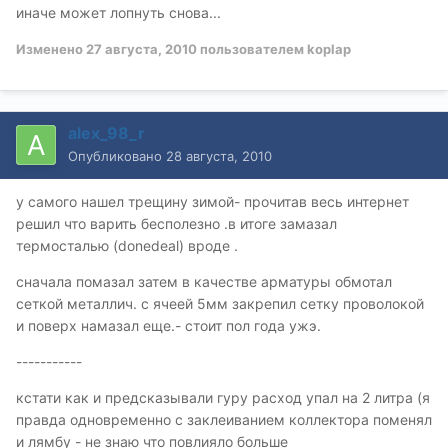
иначе может лопнуть снова...
Изменено
27 августа, 2010
пользователем koplap
alex_98_r
Опубликовано
28 августа, 2010
у самого нашел трещину зимой- прочитав весь интернет
решил что варить бесполезно .в итоге замазал
термосталью (donedeal) вроде .
сначала помазал затем в качестве арматуры обмотал
сеткой металлич. с ячеей 5мм закрепил сетку проволокой
и поверх намазал еще.- стоит пол года ужэ.
-----------
кстати как и предсказывали гуру расход упал на 2 литра (я
правда одновременно с заклеиванием коллектора поменял
и лямбу - не знаю что повлияло больше