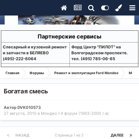
Партнерские сервисы
Слесарный и кузовной ремонт
Форд Центр "ПИЛОТ" на
и запчасти в БЕЛЯЕВО
Волгоградском проспекте.
(495)-222-6064
тел. (495) 785-06-65
Главная
Форумы
Ремонт и эксплуатация Ford Mondeo
Монде
Богатая смесь
Автор
DVK010573
27 августа, 2010
в
Мондео I-II форум (1993-2000 г.в)
НАЗАД
Страница 1 из 2
ДАЛЕЕ