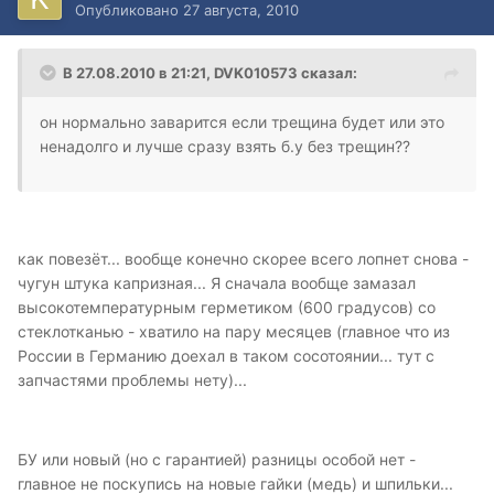
Опубликовано
27 августа, 2010
В 27.08.2010 в 21:21, DVK010573 сказал:
он нормально заварится если трещина будет или это
ненадолго и лучше сразу взять б.у без трещин??
как повезёт... вообще конечно скорее всего лопнет снова -
чугун штука капризная... Я сначала вообще замазал
высокотемпературным герметиком (600 градусов) со
стеклотканью - хватило на пару месяцев (главное что из
России в Германию доехал в таком сосотоянии... тут с
запчастями проблемы нету)...
БУ или новый (но с гарантией) разницы особой нет -
главное не поскупись на новые гайки (медь) и шпильки...