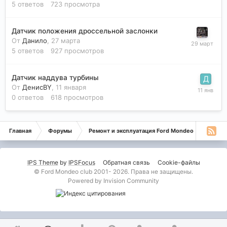
5
ответов
723
просмотра
Датчик положения дроссельной заслонки
От
Данило
,
27 марта
5
ответов
927
просмотров
Датчик наддува турбины
От
ДенисBY
,
11 января
0
ответов
618
просмотров
Главная
Форумы
Ремонт и эксплуатация Ford Mondeo
Монде
IPS Theme
by
IPSFocus
Обратная связь
Cookie-файлы
© Ford Mondeo club 2001- 2026. Права не защищены.
Powered by Invision Community