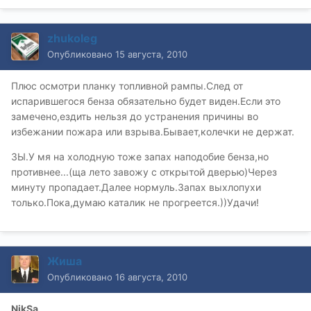
zhukoleg
Опубликовано
15 августа, 2010
Плюс осмотри планку топливной рампы.След от
испарившегося бенза обязательно будет виден.Если это
замечено,ездить нельзя до устранения причины во
избежании пожара или взрыва.Бывает,колечки не держат.
ЗЫ.У мя на холодную тоже запах наподобие бенза,но
противнее...(ща лето завожу с открытой дверью)Через
минуту пропадает.Далее нормуль.Запах выхлопухи
только.Пока,думаю каталик не прогреется.))Удачи!
Жиша
Опубликовано
16 августа, 2010
NikSa