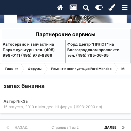
Партнерские сервисы
Aвтосервис и запчасти на
Форд Центр "ПИЛОТ" на
Парке культуры тел. (495)
Волгоградском проспекте.
998-0111 (495) 978-8866
тел. (495) 785-06-65
Главная
Форумы
Ремонт и эксплуатация Ford Mondeo
Монде
запах бензина
Автор
NikSa
15 августа, 2010
в
Мондео I-II форум (1993-2000 г.в)
НАЗАД
Страница 1 из 2
ДАЛЕЕ