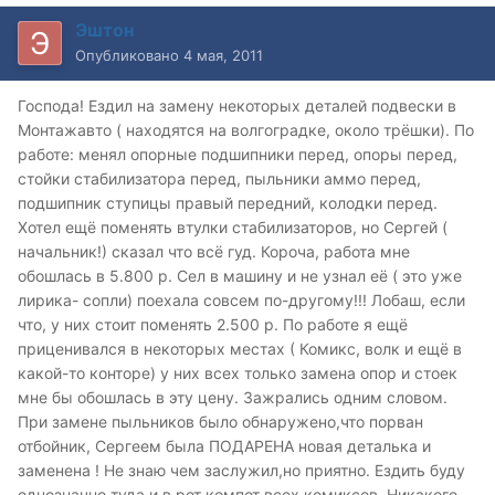
Эштон
Опубликовано
4 мая, 2011
Господа! Ездил на замену некоторых деталей подвески в
Монтажавто ( находятся на волгоградке, около трёшки). По
работе: менял опорные подшипники перед, опоры перед,
стойки стабилизатора перед, пыльники аммо перед,
подшипник ступицы правый передний, колодки перед.
Хотел ещё поменять втулки стабилизаторов, но Сергей (
начальник!) сказал что всё гуд. Короча, работа мне
обошлась в 5.800 р. Сел в машину и не узнал её ( это уже
лирика- сопли) поехала совсем по-другому!!! Лобаш, если
что, у них стоит поменять 2.500 р. По работе я ещё
приценивался в некоторых местах ( Комикс, волк и ещё в
какой-то конторе) у них всех только замена опор и стоек
мне бы обошлась в эту цену. Зажрались одним словом.
При замене пыльников было обнаружено,что порван
отбойник, Сергеем была ПОДАРЕНА новая деталька и
заменена ! Не знаю чем заслужил,но приятно. Ездить буду
однозначно туда и в рот компот всех комиксов. Никакого