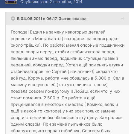
Опубликовано
2 сентября, 2014
В 04.05.2011 в 06:17, Эштон сказал:
Господа! Ездил на замену некоторых деталей
подвески в Монтажавто ( находятся на волгоградке,
около трёшки). По работе: менял опорные подшипники
перед, опоры перед, стойки стабилизатора перед,
пыльники аммо перед, подшипник ступицы правый
передний, колодки перед. Хотел ещё поменять втулки
стабилизаторов, но Сергей ( начальник!) сказал что
всё гуд. Короча, работа мне обошлась в 5.800 р. Сел в
машину и не узнал её ( это уже лирика- сопли)
поехала совсем по-другому!!! Лобаш, если что, у них
стоит поменять 2.500 р. По работе я ещё
приценивался в некоторых местах ( Комикс, волк и
ещё в какой-то конторе) у них всех только замена
опор и стоек мне бы обошлась в эту цену. Зажрались
одним словом. При замене пыльников было
обнаружено,что порван отбойник, Сергеем была