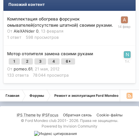
Похожий контент
Комплектация обогрева форсунок
омывателей(отсутствие штатной) своими руками.
От
AleXANder 0
,
13 февраля
1
ответ
598
просмотров
Мотор отопителя замена своими руками
1
2
3
4
6
От
pomeo.61
,
21 мая, 2012
133
ответа
78 044
просмотра
Главная
Форумы
Ремонт и эксплуатация Ford Mondeo
Монде
IPS Theme
by
IPSFocus
Обратная связь
Cookie-файлы
© Ford Mondeo club 2001- 2026. Права не защищены.
Powered by Invision Community