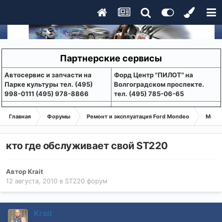
Партнерские сервисы
Aвтосервис и запчасти на
Форд Центр "ПИЛОТ" на
Парке культуры тел. (495)
Волгоградском проспекте.
998-0111 (495) 978-8866
тел. (495) 785-06-65
Главная
Форумы
Ремонт и эксплуатация Ford Mondeo
Монде
кто где обслуживает свой ST220
Автор
Krait
12 августа, 2010
в
ST220 форум
Krait