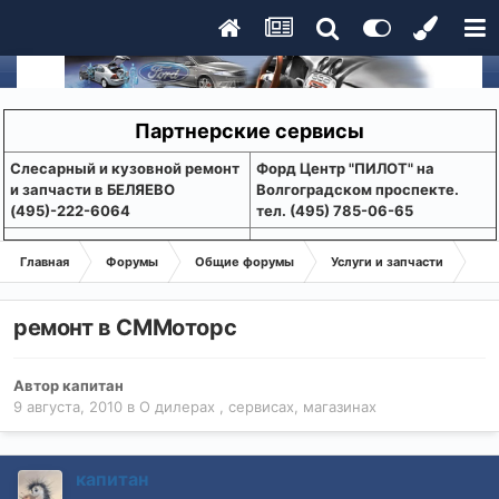
Партнерские сервисы
Слесарный и кузовной ремонт
Форд Центр "ПИЛОТ" на
и запчасти в БЕЛЯЕВО
Волгоградском проспекте.
(495)-222-6064
тел. (495) 785-06-65
Главная
Форумы
Общие форумы
Услуги и запчасти
О 
ремонт в СММоторс
Автор
капитан
9 августа, 2010
в
О дилерах , сервисах, магазинах
капитан