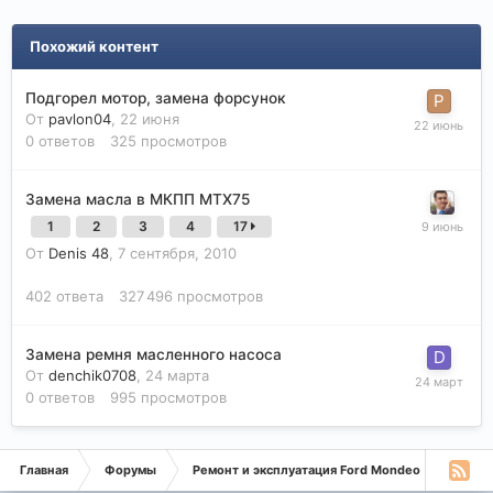
Похожий контент
Подгорел мотор, замена форсунок
От
pavlon04
,
22 июня
0
ответов
325
просмотров
Замена масла в МКПП МТХ75
1
2
3
4
17
От
Denis 48
,
7 сентября, 2010
402
ответа
327 496
просмотров
Замена ремня масленного насоса
От
denchik0708
,
24 марта
0
ответов
995
просмотров
Главная
Форумы
Ремонт и эксплуатация Ford Mondeo
Монде