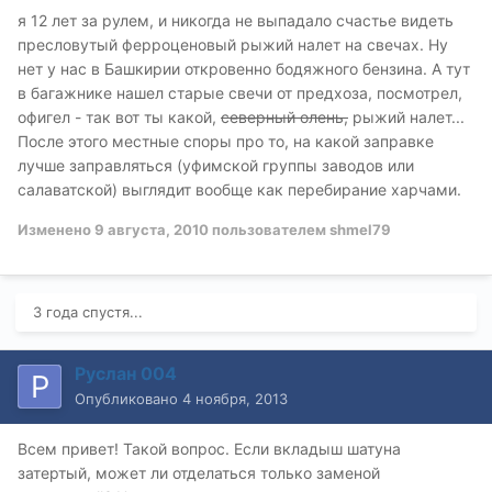
я 12 лет за рулем, и никогда не выпадало счастье видеть
пресловутый ферроценовый рыжий налет на свечах. Ну
нет у нас в Башкирии откровенно бодяжного бензина. А тут
в багажнике нашел старые свечи от предхоза, посмотрел,
офигел - так вот ты какой,
северный олень,
рыжий налет...
После этого местные споры про то, на какой заправке
лучше заправляться (уфимской группы заводов или
салаватской) выглядит вообще как перебирание харчами.
Изменено
9 августа, 2010
пользователем shmel79
3 года спустя...
Руслан 004
Опубликовано
4 ноября, 2013
Всем привет! Такой вопрос. Если вкладыш шатуна
затертый, может ли отделаться только заменой