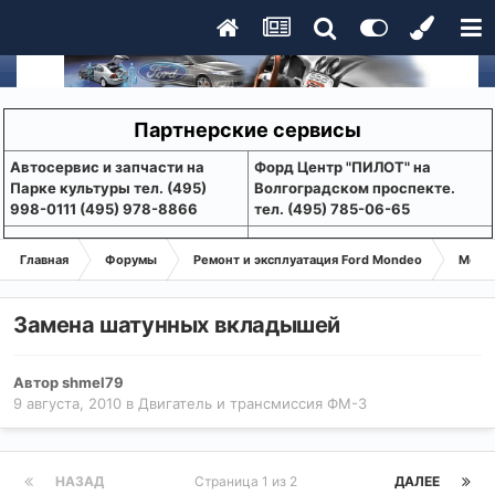
Партнерские сервисы
Aвтосервис и запчасти на
Форд Центр "ПИЛОТ" на
Парке культуры тел. (495)
Волгоградском проспекте.
998-0111 (495) 978-8866
тел. (495) 785-06-65
Главная
Форумы
Ремонт и эксплуатация Ford Mondeo
Монде
Замена шатунных вкладышей
Автор
shmel79
9 августа, 2010
в
Двигатель и трансмиссия ФМ-3
НАЗАД
Страница 1 из 2
ДАЛЕЕ