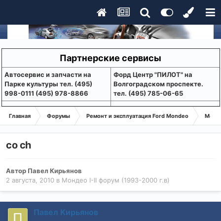
Партнерские сервисы
Aвтосервис и запчасти на
Форд Центр "ПИЛОТ" на
Парке культуры тел. (495)
Волгоградском проспекте.
998-0111 (495) 978-8866
тел. (495) 785-06-65
Главная
Форумы
Ремонт и эксплуатация Ford Mondeo
Монде
co ch
Автор
Павел Кирьянов
2 августа, 2010
в
Мондео I-II форум (1993-2000 г.в)
Павел Кирьянов