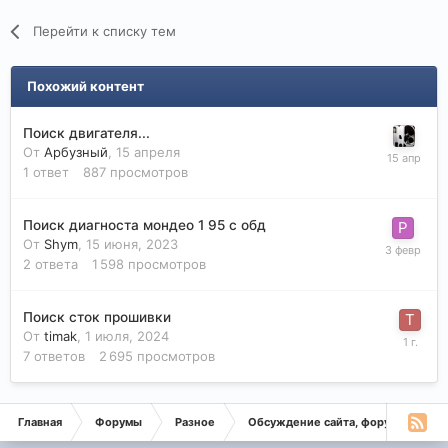
Перейти к списку тем
Похожий контент
Поиск двигателя...
От
Арбузный
,
15 апреля
1
ответ
887
просмотров
Поиск диагноста мондео 1 95 с обд
От
Shym
,
15 июня, 2023
2
ответа
1 598
просмотров
Поиск сток прошивки
От
timak
,
1 июля, 2024
7
ответов
2 695
просмотров
Главная
Форумы
Разное
Обсуждение сайта, форума
По