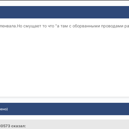
ленвала.Но смущает то что "а там с оборванными проводами раз
нено)
010573 сказал: