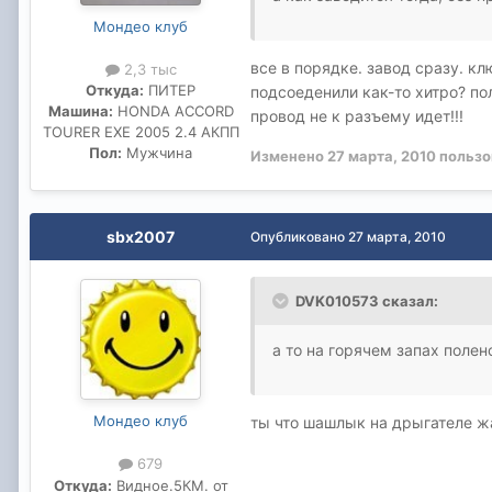
Мондео клуб
все в порядке. завод сразу. кл
2,3 тыс
Откуда:
ПИТЕР
подсоеденили как-то хитро? пол
Машина:
HONDA ACCORD
провод не к разъему идет!!!
TOURER EXE 2005 2.4 АКПП
Пол:
Мужчина
Изменено
27 марта, 2010
пользо
sbx2007
Опубликовано
27 марта, 2010
DVK010573 сказал:
а то на горячем запах полен
Мондео клуб
ты что шашлык на дрыгателе 
679
Откуда:
Видное.5КМ. от