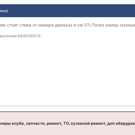
нено)
ем стоит слева от номера движка( в см 5?).Полез номер смазы
вателем DVK010573
неры клуба, запчасти, ремонт, ТО, кузовной ремонт, доп оборудо