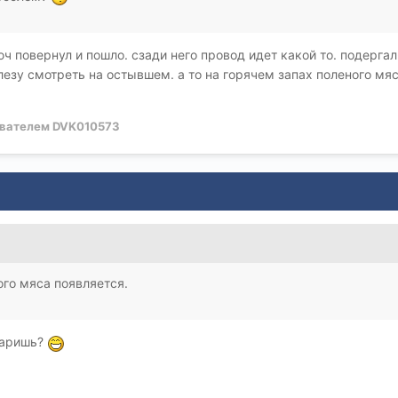
юч повернул и пошло. сзади него провод идет какой то. подерга
езу смотреть на остывшем. а то на горячем запах поленого мяса
вателем DVK010573
ого мяса появляется.
жаришь?