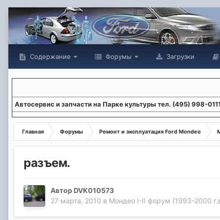
Содержание
Форумы
Загрузки
Aвтосервис и запчасти на Парке культуры тел. (495) 998-011
Главная
Форумы
Ремонт и эксплуатация Ford Mondeo
М
разъем.
Автор
DVK010573
27 марта, 2010
в
Мондео I-II форум (1993-2000 г.