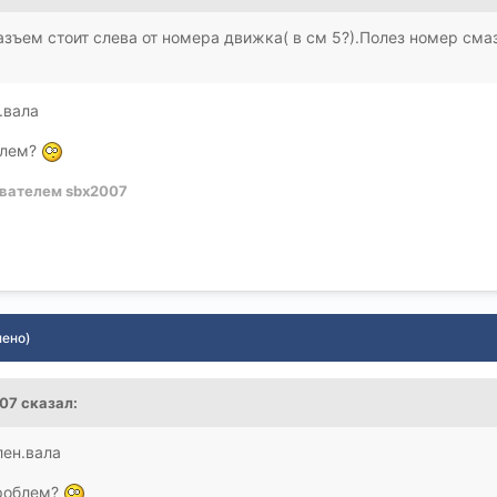
азъем стоит слева от номера движка( в см 5?).Полез номер см
.вала
облем?
вателем sbx2007
нено)
007 сказал:
ен.вала
проблем?