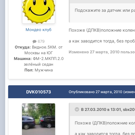
Подскажите за датчик или р
Мондео клуб
Похоже (ДПКВ)положние колен
а как заводится тогда, без пр
679
Откуда:
Видное.5КМ. от
Изменено
27 марта, 2010
пользо
Москвы на ЮГ
Машина:
ФМ-2.МКПП.2.0
зелёный седан
Пол:
Мужчина
DVK010573
Опубликовано
27 марта, 2010
(изме
В 27.03.2010 в 13:01, sbx2
Похоже (ДПКВ)положние кол
а как заводится тогда, без 