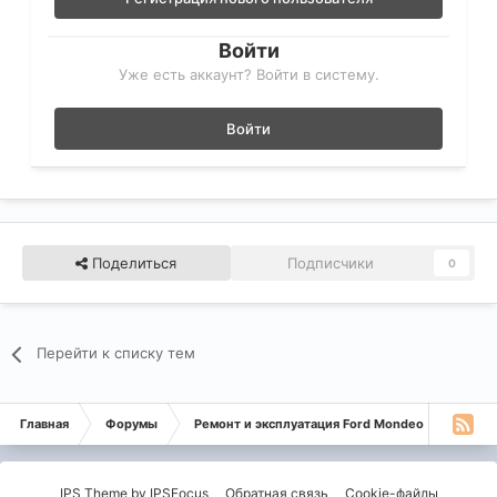
Войти
Уже есть аккаунт? Войти в систему.
Войти
Поделиться
Подписчики
0
Перейти к списку тем
Главная
Форумы
Ремонт и эксплуатация Ford Mondeo
Монде
IPS Theme
by
IPSFocus
Обратная связь
Cookie-файлы