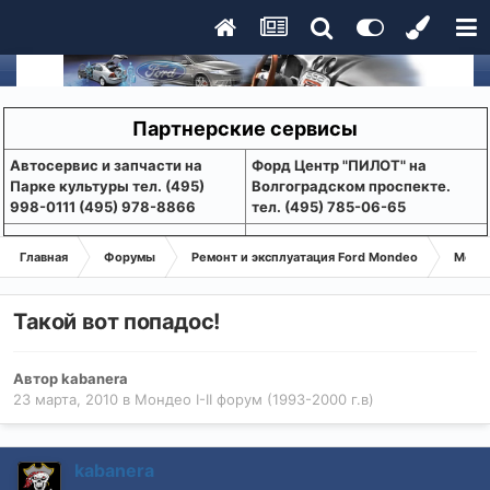
Партнерские сервисы
Aвтосервис и запчасти на
Форд Центр "ПИЛОТ" на
Парке культуры тел. (495)
Волгоградском проспекте.
998-0111 (495) 978-8866
тел. (495) 785-06-65
Главная
Форумы
Ремонт и эксплуатация Ford Mondeo
Монде
Такой вот попадос!
Автор
kabanera
23 марта, 2010
в
Мондео I-II форум (1993-2000 г.в)
kabanera