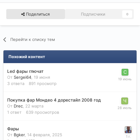
Поделиться
Подписчики
0
Перейти к списку тем
Похожий контент
Led фары глючат
От
Sergei64
,
19 июня
3
ответа
891
просмотр
Покупка фар Мондео 4 дорестайл 2008 год
От
Drec
,
22 марта
1
ответ
639
просмотров
Фары
От
Bgker
,
14 февраля, 2025