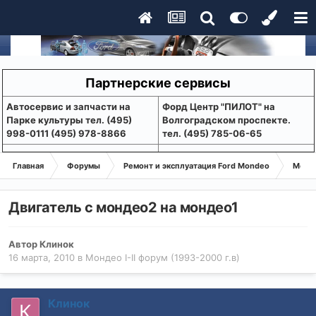
Партнерские сервисы
Aвтосервис и запчасти на
Форд Центр "ПИЛОТ" на
Парке культуры тел. (495)
Волгоградском проспекте.
998-0111 (495) 978-8866
тел. (495) 785-06-65
Главная
Форумы
Ремонт и эксплуатация Ford Mondeo
Монде
Двигатель с мондео2 на мондео1
Автор
Клинок
16 марта, 2010
в
Мондео I-II форум (1993-2000 г.в)
Клинок