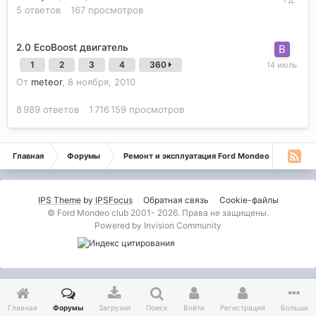
5
ответов
167
просмотров
2.0 EcoBoost двигатель
1
2
3
4
360
От
meteor
,
8 ноября, 2010
8 989
ответов
1 716 159
просмотров
Главная
Форумы
Ремонт и эксплуатация Ford Mondeo
Монде
IPS Theme
by
IPSFocus
Обратная связь
Cookie-файлы
© Ford Mondeo club 2001- 2026. Права не защищены.
Powered by Invision Community
Главная
Форумы
Загрузки
Поиск
Войти
Регистрация
Больше