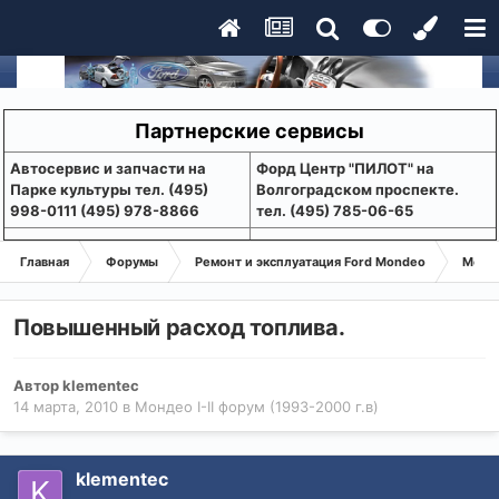
Партнерские сервисы
Aвтосервис и запчасти на
Форд Центр "ПИЛОТ" на
Парке культуры тел. (495)
Волгоградском проспекте.
998-0111 (495) 978-8866
тел. (495) 785-06-65
Главная
Форумы
Ремонт и эксплуатация Ford Mondeo
Монде
Повышенный расход топлива.
Автор
klementec
14 марта, 2010
в
Мондео I-II форум (1993-2000 г.в)
klementec