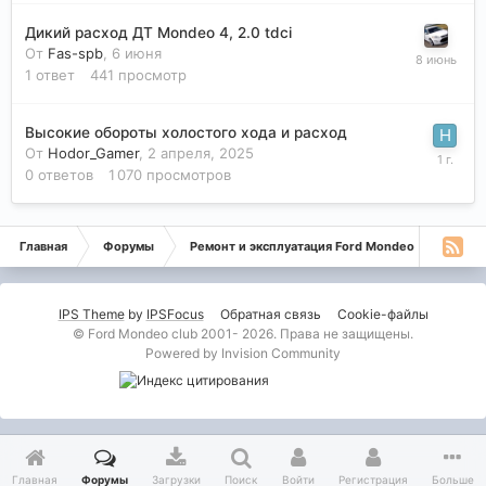
Дикий расход ДТ Mondeo 4, 2.0 tdci
От
Fas-spb
,
6 июня
1
ответ
441
просмотр
Высокие обороты холостого хода и расход
От
Hodor_Gamer
,
2 апреля, 2025
0
ответов
1 070
просмотров
Главная
Форумы
Ремонт и эксплуатация Ford Mondeo
Монде
IPS Theme
by
IPSFocus
Обратная связь
Cookie-файлы
© Ford Mondeo club 2001- 2026. Права не защищены.
Powered by Invision Community
Главная
Форумы
Загрузки
Поиск
Войти
Регистрация
Больше