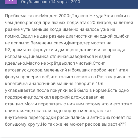
Опубликовано
14 марта, 2010
Проблема такая:Мондео 2000г,2л,акпп.Не удаётся найти в
чём дело,расход при любых подсчётах 20 литров,на летней
резине чуть меньше.Когда именно началось уже не
помню.Ездил на две разные диагностики,ни одной ошибки
не всплыло.Заменены свечи,филтра,термостат на
92,промыты форсунки и дмрв,все датчики и вв провода
исправны.Динамика отличная,заводиться и ездит
идеально.Масло не жрёт,выхлоп чистый.Стоит
автозапуск,город маленький и больших пробок нет.Читая
форум проверил всё,что только возможно.Разговаривал с
колегой,на аналогичной машине говорит в 10л
укладывается,после покупки всё было в норме.Есть одно
подозрение,подтекал верхний дтож,сдавал на
станцию.Могли перепутать с нижним потому что и его тоже
снимали.Ещё сказали надо корпус менять,так как
внутрение перегородки рассыпались и антифриз гоняет по
большому кругу.Но так же не может расход вырасти???