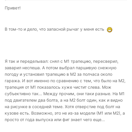
Привет!
В том-то и дело, что запасной рычаг у меня есть
Я так и переделывал: снял с М1 трапецию, пересверил,
заварил неспеша. А потом выбрал паршивую снежную
погоду и установил трапецию в М2 за полчаса около
гаража. И вот именно по сравнению с тем, что было на М2,
трапеция от М1 показалось хуже чистит слева. Мож
субъективно так... Между прочим, они таки разные. На М1
под двигателем два болта, а на М2 болт один, как и видно
на рисунке в соседней теме. Хотя отверстие под болт на
кузове есть. Возможно, это не из-за модели (М1 или М2), а
просто от года выпуска или фиг знает чего еще...