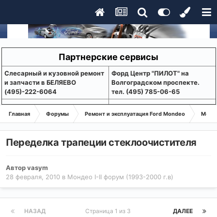
Партнерские сервисы
Слесарный и кузовной ремонт
Форд Центр "ПИЛОТ" на
и запчасти в БЕЛЯЕВО
Волгоградском проспекте.
(495)-222-6064
тел. (495) 785-06-65
Главная
Форумы
Ремонт и эксплуатация Ford Mondeo
Монде
Переделка трапеции стеклоочистителя
Автор
vasym
28 февраля, 2010
в
Мондео I-II форум (1993-2000 г.в)
НАЗАД
Страница 1 из 3
ДАЛЕЕ