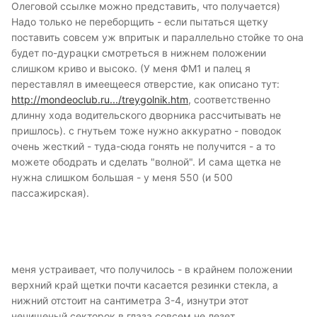
Олеговой ссылке можно представить, что получается)
Надо только не переборщить - если пытаться щетку
поставить совсем уж впритык и параллельно стойке то она
будет по-дурацки смотреться в нижнем положении
слишком криво и высоко. (У меня ФМ1 и палец я
переставлял в имеещееся отверстие, как описано тут:
http://mondeoclub.ru.../treygolnik.htm
, соответственно
длинну хода водительского дворника рассчитывать не
пришлось). с гнутьем тоже нужно аккуратно - поводок
очень жесткий - туда-сюда гонять не получится - а то
можете ободрать и сделать "волной". И сама щетка не
нужна слишком большая - у меня 550 (и 500
пассажирская).
меня устраивает, что получилось - в крайнем положении
верхний край щетки почти касается резинки стекла, а
нижний отстоит на сантиметра 3-4, изнутри этот
нечищеный секторок в глаза совсем не лезет.