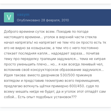
vasym
Опубликовано
28 февраля, 2010
Доброго времени суток всем. Поездив по погоде
настоящего времени... уголок в верхней части стекла
начал напрягать! но напрягает не тем что он просто есть тк
его не видно за козырьком, а тем что с него постоянно
стекает последняя капля... надоедает зараза... почитав
тему про переделку трапеции задумался... тема не хитрая
просто уменьшить плечо... но... я как всегда ленивый чел,
вспомнив своё консрукторское образование задумался...
Идея такова: вместо дворников 530/500 прикинув
взглядом и представив геометрию всего перемещения,
предлагаю воткнуть щётки примерно 600/450. судя по
всему мешать нигде не будет, да и уголок этот отпадёт сам
собой... Есть опыт подобных установок???