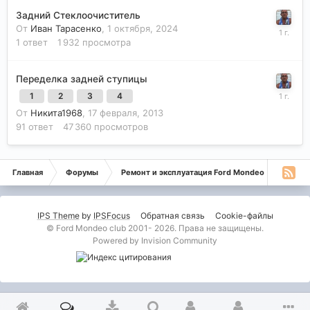
Задний Стеклоочиститель
От
Иван Тарасенко
,
1 октября, 2024
1
ответ
1 932
просмотра
Переделка задней ступицы
1
2
3
4
От
Никита1968
,
17 февраля, 2013
91
ответ
47 360
просмотров
Главная
Форумы
Ремонт и эксплуатация Ford Mondeo
Монде
IPS Theme
by
IPSFocus
Обратная связь
Cookie-файлы
© Ford Mondeo club 2001- 2026. Права не защищены.
Powered by Invision Community