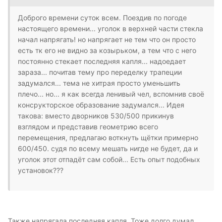
Доброго времени суток всем. Поездив по погоде
настоящего времени... уголок в верхней части стекла
начал напрягать! но напрягает не тем что он просто
есть тк его не видно за козырьком, а тем что с него
постоянно стекает последняя капля... надоедает
зараза... почитав тему про переделку трапеции
задумался... тема не хитрая просто уменьшить
плечо... но... я как всегда ленивый чел, вспомнив своё
консрукторское образование задумался... Идея
такова: вместо дворников 530/500 прикинув
взглядом и представив геометрию всего
перемещения, предлагаю воткнуть щётки примерно
600/450. судя по всему мешать нигде не будет, да и
уголок этот отпадёт сам собой... Есть опыт подобных
установок???
Также напрягала последняя капля. Тоже долго думал