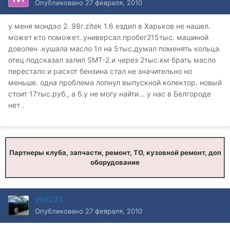
Опубликовано
27 февраля, 2010
у меня мондэо 2. 98г.zitek 1.6 ездил в Харьков не нашел.
может кто поможет..универсал.пробег215тыс. машиной
доволен .кушала масло 1л на 5тыс.думал поменять кольца.
отец подсказал залил SMT-2.и через 2тыс.км брать масло
перестало и расхот бензина стал не значительно но
меньше. одна проблема лопнул выпускной колектор. новый
стоит 17тыс.руб., а б.у не могу найти... у нас в Белгороде
нет .
Партнеры клуба, запчасти, ремонт, ТО, кузовной ремонт, доп
оборудование
vikl231
Опубликовано
27 февраля, 2010