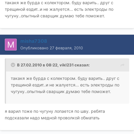
такакя же бурда с колектором. буду варить.. друг с
трещиной ездит..и не жалуется... есть электроды по
чугуну..опытный сварщик думаю тебе поможет.
misha7308
Опубликовано
27 февраля, 2010
В 27.02.2010 в 08:22, vikl231 сказал:
такакя же бурда с колектором. буду варить.. друг с
трещиной ездит..и не жалуется... есть электроды по
чугуну..опытный сварщик думаю тебе поможет.
я варил тоже по чугуну лопается по шву. ребята
подсказали надо медной проволкой обматать