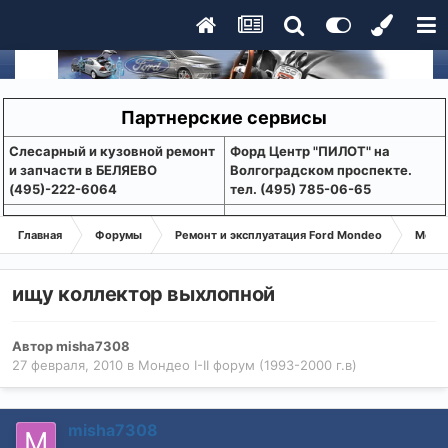
Партнерские сервисы
Слесарный и кузовной ремонт
Форд Центр "ПИЛОТ" на
и запчасти в БЕЛЯЕВО
Волгоградском проспекте.
(495)-222-6064
тел. (495) 785-06-65
Главная
Форумы
Ремонт и эксплуатация Ford Mondeo
Монде
ищу коллектор выхлопной
Автор
misha7308
27 февраля, 2010
в
Мондео I-II форум (1993-2000 г.в)
misha7308