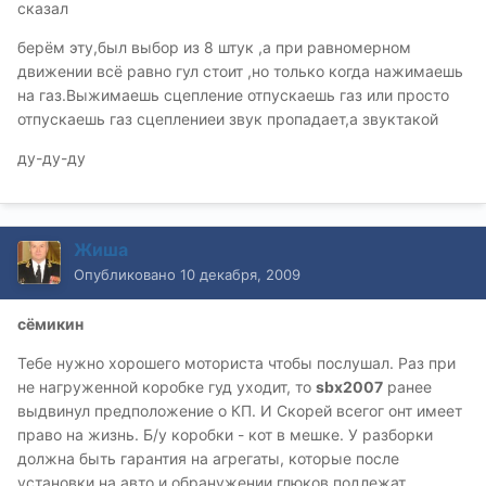
сказал
берём эту,был выбор из 8 штук ,а при равномерном
движении всё равно гул стоит ,но только когда нажимаешь
на газ.Выжимаешь сцепление отпускаешь газ или просто
отпускаешь газ сцеплениеи звук пропадает,а звуктакой
ду-ду-ду
Жиша
Опубликовано
10 декабря, 2009
сёмикин
Тебе нужно хорошего моториста чтобы послушал. Раз при
не нагруженной коробке гуд уходит, то
sbx2007
ранее
выдвинул предположение о КП. И Скорей всегог онт имеет
право на жизнь. Б/у коробки - кот в мешке. У разборки
должна быть гарантия на агрегаты, которые после
установки на авто и обранужении глюков подлежат