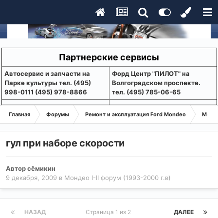
Партнерские сервисы
Aвтосервис и запчасти на
Форд Центр "ПИЛОТ" на
Парке культуры тел. (495)
Волгоградском проспекте.
998-0111 (495) 978-8866
тел. (495) 785-06-65
Главная
Форумы
Ремонт и эксплуатация Ford Mondeo
Монде
гул при наборе скорости
Автор
сёмикин
9 декабря, 2009
в
Мондео I-II форум (1993-2000 г.в)
НАЗАД
Страница 1 из 2
ДАЛЕЕ