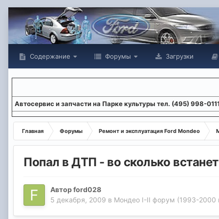
Содержание
Форумы
Загрузки
Aвтосервис и запчасти на Парке культуры тел. (495) 998-011
Главная
Форумы
Ремонт и эксплуатация Ford Mondeo
М
Попал в ДТП - во сколько встане
Автор
ford028
5 декабря, 2009
в
Мондео I-II форум (1993-2000 г