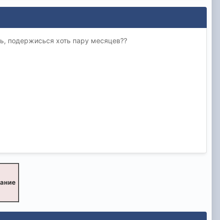
ть, подержисься хоть пару месяцев??
вание