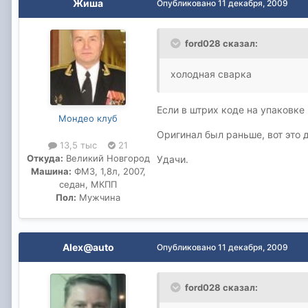
Жиша
Опубликовано
11 декабря, 2009
ford028 сказал:
холодная сварка
Если в штрих коде на упаковке 
Мондео клуб
Оригинал был раньше, вот это д
13,5 тыс
21
Откуда:
Великий Новгород
Удачи.
Машина:
ФМ3, 1,8л, 2007,
седан, МКПП
Пол:
Мужчина
Alex@auto
Опубликовано
11 декабря, 2009
ford028 сказал: