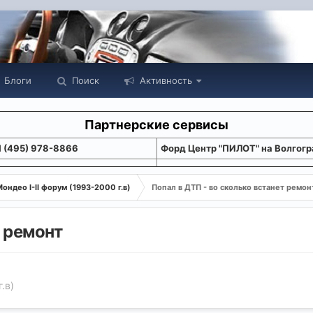
Блоги
Поиск
Активность
Партнерские сервисы
1 (495) 978-8866
Форд Центр "ПИЛОТ" на Волгогр
ондео I-II форум (1993-2000 г.в)
Попал в ДТП - во сколько встанет ремон
т ремонт
.в)