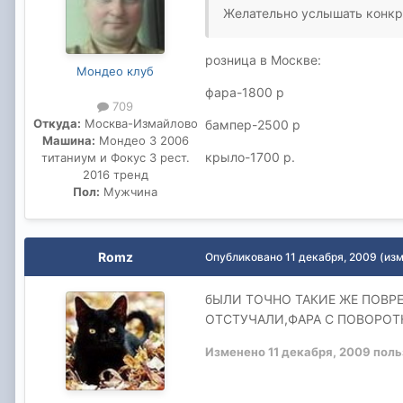
Желательно услышать конк
розница в Москве:
Мондео клуб
фара-1800 р
709
Откуда:
Москва-Измайлово
бампер-2500 р
Машина:
Мондео 3 2006
крыло-1700 р.
титаниум и Фокус 3 рест.
2016 тренд
Пол:
Мужчина
Romz
Опубликовано
11 декабря, 2009
(из
бЫЛИ ТОЧНО ТАКИЕ ЖЕ ПОВР
ОТСТУЧАЛИ,ФАРА С ПОВОРОТ
Изменено
11 декабря, 2009
поль