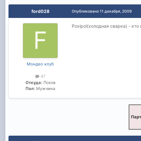
ford028
Опубликовано
11 декабря, 2009
Poxiрol(холодная сварка) - кт
Мондео клуб
47
Откуда:
Псков
Пол:
Мужчина
Парт