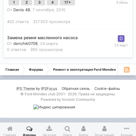
1
2
3
4
17
От
Denis 48
,
7 сентября, 2010
402
ответа
327 503
просмотра
Замена ремня масленного насоса
От
denchik0708
,
24 марта
0
ответов
995
просмотров
Главная
Форумы
Ремонт и эксплуатация Ford Mondeo
Монде
IPS Theme
by
IPSFocus
Обратная связь
Cookie-файлы
© Ford Mondeo club 2001- 2026. Права не защищены.
Powered by Invision Community
Главная
Форумы
Загрузки
Поиск
Войти
Регистрация
Больше