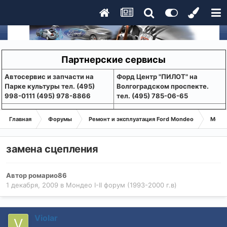
Партнерские сервисы
Aвтосервис и запчасти на
Форд Центр "ПИЛОТ" на
Парке культуры тел. (495)
Волгоградском проспекте.
998-0111 (495) 978-8866
тел. (495) 785-06-65
Главная
Форумы
Ремонт и эксплуатация Ford Mondeo
Монде
замена сцепления
Автор
ромарио86
1 декабря, 2009
в
Мондео I-II форум (1993-2000 г.в)
Violar