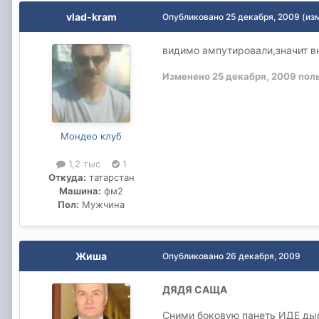
vlad-kram
Опубликовано
25 декабря, 2009
(из
видимо ампутировали,значит вн
Изменено
25 декабря, 2009
поль
Мондео клуб
1,2 тыс
1
Откуда:
татарстан
Машина:
фм2
Пол:
Мужчина
Жиша
Опубликовано
26 декабря, 2009
ДЯДЯ САЩА
Сними боковую панеть ИДЕ дыр