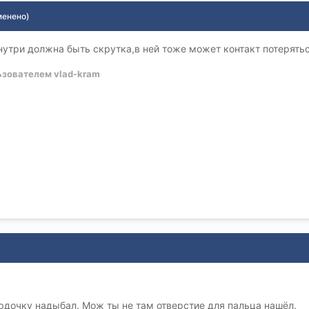
менено)
утри должна быть скрутка,в ней тоже может контакт потерятьс
зователем vlad-kram
дочку надыбал. Мож ты не там отверстие для пальца нашёл.