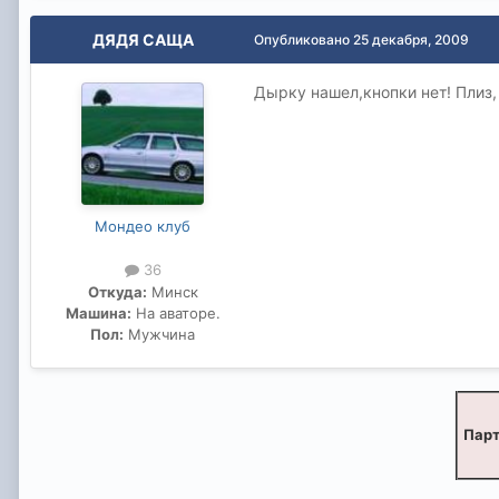
ДЯДЯ САЩА
Опубликовано
25 декабря, 2009
Дырку нашел,кнопки нет! Плиз,
Мондео клуб
36
Откуда:
Минск
Машина:
На аваторе.
Пол:
Мужчина
Парт