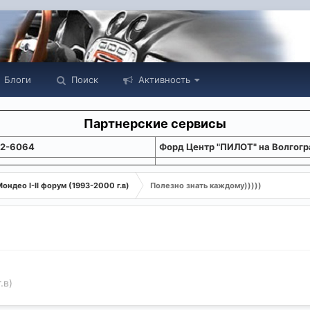
Блоги
Поиск
Активность
Партнерские сервисы
22-6064
Форд Центр "ПИЛОТ" на Волгогр
ондео I-II форум (1993-2000 г.в)
Полезно знать каждому)))))
.в)