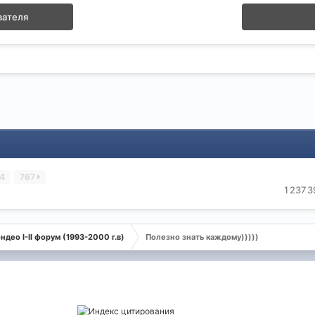
вателя
4
767
1 237 
ндео I-II форум (1993-2000 г.в)
Полезно знать каждому)))))