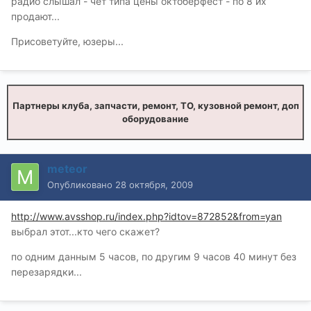
радио слышал - чет типа цены октоберфест - по 8 их
продают...
Присоветуйте, юзеры...
Партнеры клуба, запчасти, ремонт, ТО, кузовной ремонт, доп
оборудование
meteor
Опубликовано
28 октября, 2009
http://www.avsshop.ru/index.php?idtov=872852&from=yan
выбрал этот...кто чего скажет?
по одним данным 5 часов, по другим 9 часов 40 минут без
перезарядки...