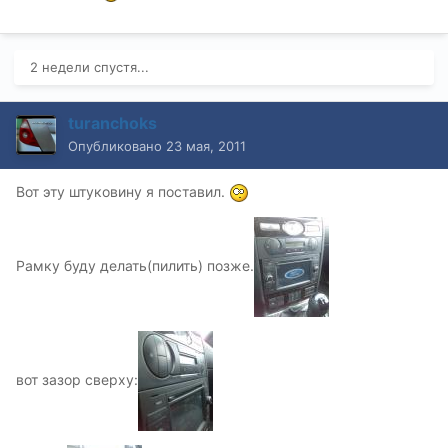
2 недели спустя...
turanchoks
Опубликовано
23 мая, 2011
Вот эту штуковину я поставил.
Рамку буду делать(пилить) позже.
вот зазор сверху: