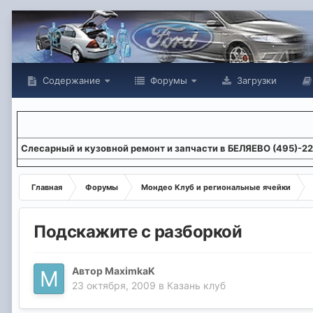
Содержание
Форумы
Загрузки
Слесарный и кузовной ремонт и запчасти в БЕЛЯЕВО (495)-2
Главная
Форумы
Мондео Клуб и региональные ячейки
Подскажите с разборкой
Автор
MaximkaK
23 октября, 2009
в
Казань клуб