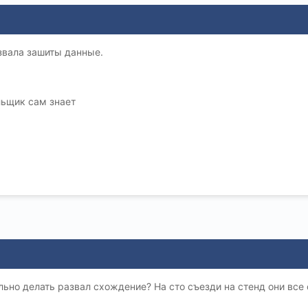
звала зашиты данные.
ьщик сам знает
ьно делать развал схождение? На сто съезди на стенд они все