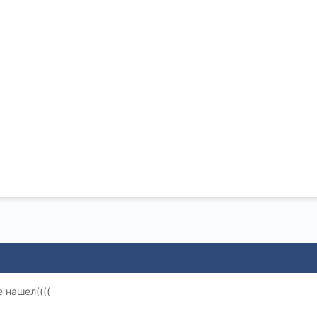
 нашел((((