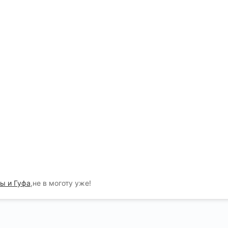
ы и Гуфа
,не в моготу уже!