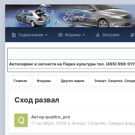
Содержание
Форумы
Загрузки
Aвтосервис и запчасти на Парке культуры тел. (495) 998-011
Главная
Форумы
Другие марки
Эскорт, Скорпио, Сиер
Сход развал
Автор
quattro_pro
17 октября, 2009
в
Эскорт, Скорпио, Сиерра фор