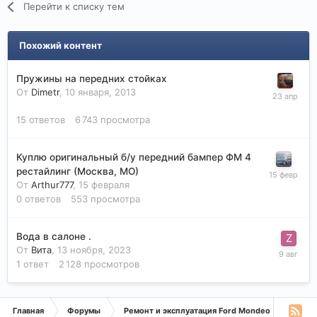
Перейти к списку тем
Похожий контент
Пружины на передних стойках
От
Dimetr
,
10 января, 2013
15
ответов
6 743
просмотра
Куплю оригинальный б/у передний бампер ФМ 4
рестайлинг (Москва, МО)
От
Arthur777
,
15 февраля
0
ответов
553
просмотра
Вода в салоне .
От
Вита
,
13 ноября, 2023
1
ответ
2 128
просмотров
Главная
Форумы
Ремонт и эксплуатация Ford Mondeo
Монде