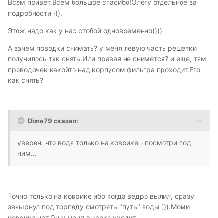
Всем привет.Всем большое спасибо!Олегу отдельное за
подробности ))).
Этож надо как у нас стобой одновременно))))
А зачем поводки снимать? у меня левую часть решетки
получилось так снять.Или правая не снимется? и еще, там
проводочек какойто над корпусом фильтра проходит.Его
как снять?
Dima79 сказал:
уверен, что вода только на коврике - посмотри под
ним...
Точно только на коврике ибо когда ведро вылил, сразу
занырнул под торпеду смотреть "путь" воды ))).Моми
коврика нет.Он у меня высоко уходит.