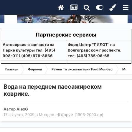
Партнерские сервисы
Aвтосервис и запчасти на
Форд Центр "ПИЛОТ" на
Парке культуры тел. (495)
Волгоградском проспекте.
998-0111 (495) 978-8866
тел. (495) 785-06-65
Главная
Форумы
Ремонт и эксплуатация Ford Mondeo
Монде
Вода на переднем пассажирском
коврике.
Автор
AlexG
17 августа, 2009
в
Мондео I-II форум (1993-2000 г.в)