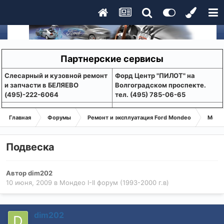
Партнерские сервисы
Слесарный и кузовной ремонт
Форд Центр "ПИЛОТ" на
и запчасти в БЕЛЯЕВО
Волгоградском проспекте.
(495)-222-6064
тел. (495) 785-06-65
Главная
Форумы
Ремонт и эксплуатация Ford Mondeo
Монде
Подвеска
Автор
dim202
10 июня, 2009
в
Мондео I-II форум (1993-2000 г.в)
dim202