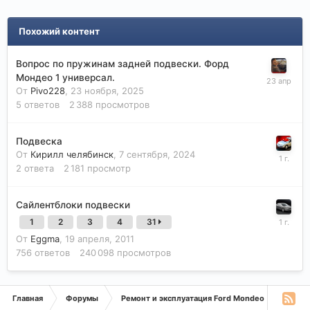
Похожий контент
Вопрос по пружинам задней подвески. Форд
Мондео 1 универсал.
От
Pivo228
,
23 ноября, 2025
5
ответов
2 388
просмотров
Подвеска
От
Кирилл челябинск
,
7 сентября, 2024
2
ответа
2 181
просмотр
Сайлентблоки подвески
1
2
3
4
31
От
Eggma
,
19 апреля, 2011
756
ответов
240 098
просмотров
Главная
Форумы
Ремонт и эксплуатация Ford Mondeo
Монде