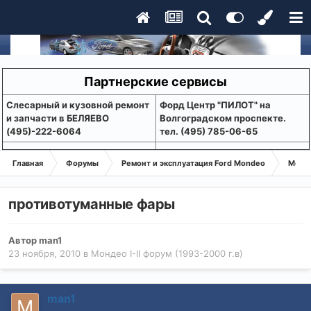
Партнерские сервисы
Слесарный и кузовной ремонт
Форд Центр "ПИЛОТ" на
и запчасти в БЕЛЯЕВО
Волгоградском проспекте.
(495)-222-6064
тел. (495) 785-06-65
Главная
Форумы
Ремонт и эксплуатация Ford Mondeo
Монде
противотуманные фары
Автор
man1
23 ноября, 2010
в
Мондео I-II форум (1993-2000 г.в)
man1