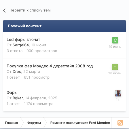
Перейти к списку тем
Похожий контент
Led фары глючат
От
Sergei64
,
19 июня
3
ответа
900
просмотров
Покупка фар Мондео 4 дорестайл 2008 год
От
Drec
,
22 марта
1
ответ
651
просмотр
Фары
От
Bgker
,
14 февраля, 2025
1
ответ
1 174
просмотра
Главная
Форумы
Ремонт и эксплуатация Ford Mondeo
Монде