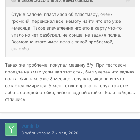
В 26.06.2020 в 16:47,
ReMax
сказал:
Стук в салоне, пластмаса об пластмасу, очень
громкий, переискал все, немогу найти что ето уже
4месяца. Такое впечатление что ето в карту что-то
упало но нет разбирал, не криша, не задняя полка.
Возможно ктото имел дело с такой проблемой,
спасибо
Такая же проблема, покупал машину б/у. При тестовом
проезде на ямах услышал этот стук, был уверен что задняя
полка. Фиг там. Уже 8 месяцев слушаю, ищу понял что
остаётся смирится. У меня стук справа, на слух кажется
либо в средней стойке, либо в задней стойке. Если найдешь
отпишись
yurik_b
Опубликовано
7 июля, 2020