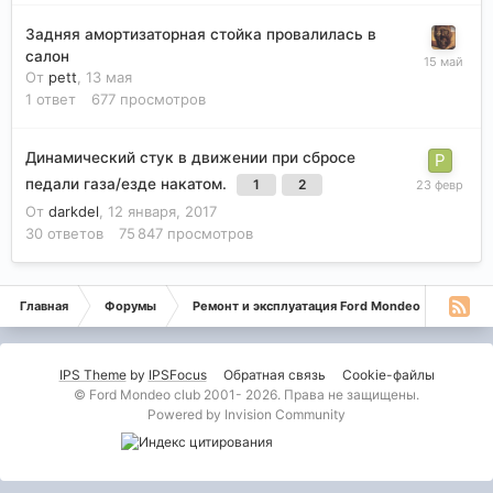
Задняя амортизаторная стойка провалилась в
салон
От
pett
,
13 мая
1
ответ
677
просмотров
Динамический стук в движении при сбросе
педали газа/езде накатом.
1
2
От
darkdel
,
12 января, 2017
30
ответов
75 847
просмотров
Главная
Форумы
Ремонт и эксплуатация Ford Mondeo
Монде
IPS Theme
by
IPSFocus
Обратная связь
Cookie-файлы
© Ford Mondeo club 2001- 2026. Права не защищены.
Powered by Invision Community