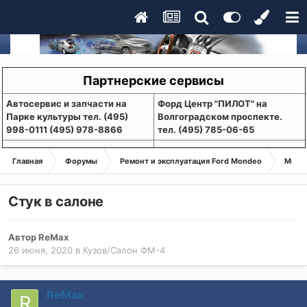
Партнерские сервисы
Aвтосервис и запчасти на
Форд Центр "ПИЛОТ" на
Парке культуры тел. (495)
Волгоградском проспекте.
998-0111 (495) 978-8866
тел. (495) 785-06-65
Главная
Форумы
Ремонт и эксплуатация Ford Mondeo
Монде
Стук в салоне
Автор
ReMax
26 июня, 2020
в
Кузов/Салон ФМ-4
ReMax