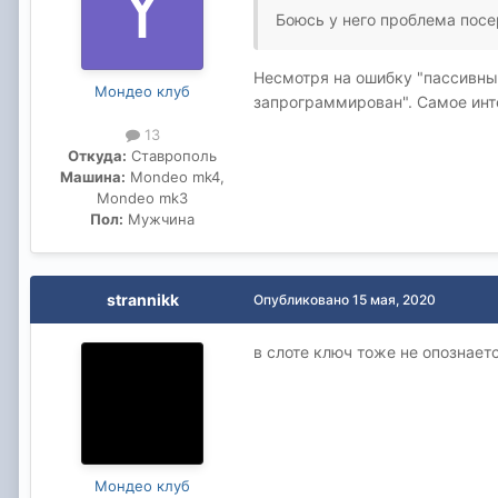
Боюсь у него проблема посе
Несмотря на ошибку "пассивный
Мондео клуб
запрограммирован". Самое инт
13
Откуда:
Ставрополь
Машина:
Mondeo mk4,
Mondeo mk3
Пол:
Мужчина
strannikk
Опубликовано
15 мая, 2020
в слоте ключ тоже не опознаетс
Мондео клуб