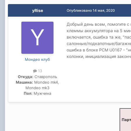
yRise
Опубликовано
14 мая, 2020
Добрый день всем, помогите с
клеммы аккумулятора на 5 мину
включается, ошибка та же, "па
салонные/подкапотные/багажны
ошибка в блоке PCM U0167 - "
колонки, инициализация законч
Мондео клуб
13
Откуда:
Ставрополь
Машина:
Mondeo mk4,
Mondeo mk3
Пол:
Мужчина
Парт