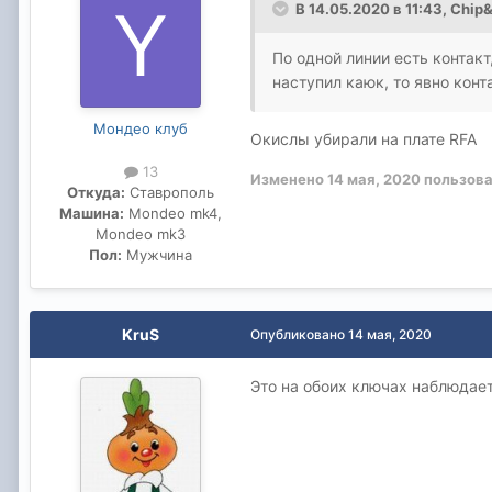
В 14.05.2020 в 11:43,
Chip&
По одной линии есть контакт
наступил каюк, то явно конт
Мондео клуб
Окислы убирали на плате RFA
13
Изменено
14 мая, 2020
пользова
Откуда:
Ставрополь
Машина:
Mondeo mk4,
Mondeo mk3
Пол:
Мужчина
KruS
Опубликовано
14 мая, 2020
Это на обоих ключах наблюдает