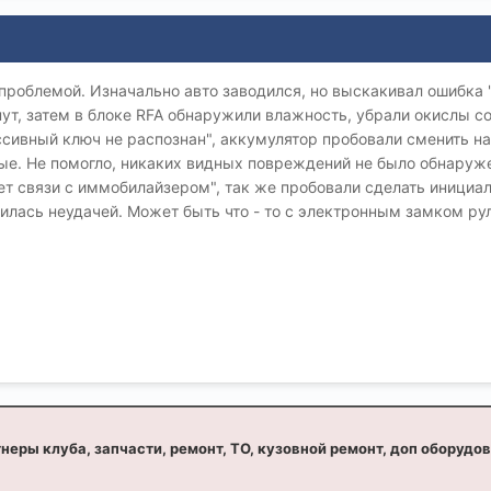
 проблемой. Изначально авто заводился, но выскакивал ошибка
т, затем в блоке RFA обнаружили влажность, убрали окислы со
ссивный ключ не распознан", аккумулятор пробовали сменить н
е. Не помогло, никаких видных повреждений не было обнаруже
нет связи с иммобилайзером", так же пробовали сделать иници
илась неудачей. Может быть что - то с электронным замком ру
неры клуба, запчасти, ремонт, ТО, кузовной ремонт, доп оборудо