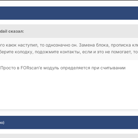
dail
сказал:
ого каюк наступил, то однозначно он. Замена блока, прописка кл
ерите колодку, подожмите контакты, если и это не помогает, т
? Просто в FORscan'е модуль определяется при считывании
но)