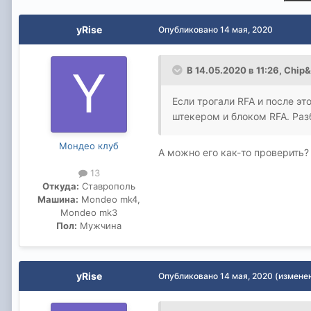
yRise
Опубликовано
14 мая, 2020
В 14.05.2020 в 11:26,
Chip&
Если трогали RFA и после эт
штекером и блоком RFA. Разб
Мондео клуб
А можно его как-то проверить
13
Откуда:
Ставрополь
Машина:
Mondeo mk4,
Mondeo mk3
Пол:
Мужчина
yRise
Опубликовано
14 мая, 2020
(измене