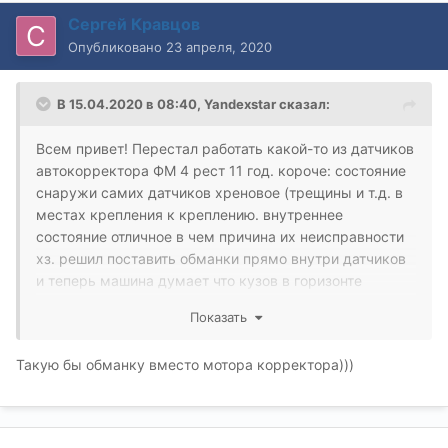
Сергей Кравцов
Опубликовано
23 апреля, 2020
В 15.04.2020 в 08:40,
Yandexstar
сказал:
Всем привет! Перестал работать какой-то из датчиков
автокорректора ФМ 4 рест 11 год. короче: состояние
снаружи самих датчиков хреновое (трещины и т.д. в
местах крепления к креплению. внутреннее
состояние отличное в чем причина их неисправности
хз. решил поставить обманки прямо внутри датчиков
и теперь машина думает что кузов в горизонте
постоянно) в общем отрегулировал их как надо, под
Показать
капотом и пока-что поезжу так. кстати разницы после
ремонта и до поломки не заметил. а вот ещё: фишки в
Такую бы обманку вместо мотора корректора)))
фарах внутри снаружи и на самих датчиках в идеале.
провода тоже хз почему в ошибку выкатывалось. вот
видос как что делалось если кому интересно. (но
чтобы было по уму потом наверное куплю датчики)))