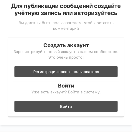
хотя и так норм мне больше нравится функция
Для публикации сообщений создайте
подсветка боковых зон очень удобно, а
учётную запись или авторизуйтесь
автокорректировку не замечал вообще.
Вы должны быть пользователем, чтобы оставить
комментарий
Создать аккаунт
Зарегистрируйте новый аккаунт в нашем сообществе.
Это очень просто!
Регистрация нового пользователя
Войти
Уже есть аккаунт? Войти в систему.
Войти