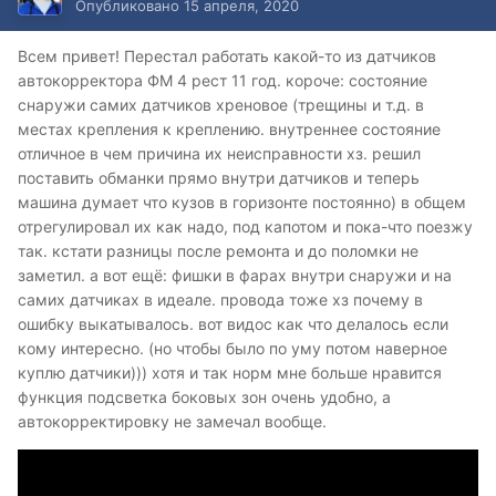
Опубликовано
15 апреля, 2020
Всем привет! Перестал работать какой-то из датчиков
автокорректора ФМ 4 рест 11 год. короче: состояние
снаружи самих датчиков хреновое (трещины и т.д. в
местах крепления к креплению. внутреннее состояние
отличное в чем причина их неисправности хз. решил
поставить обманки прямо внутри датчиков и теперь
машина думает что кузов в горизонте постоянно) в общем
отрегулировал их как надо, под капотом и пока-что поезжу
так. кстати разницы после ремонта и до поломки не
заметил. а вот ещё: фишки в фарах внутри снаружи и на
самих датчиках в идеале. провода тоже хз почему в
ошибку выкатывалось. вот видос как что делалось если
кому интересно. (но чтобы было по уму потом наверное
куплю датчики))) хотя и так норм мне больше нравится
функция подсветка боковых зон очень удобно, а
автокорректировку не замечал вообще.