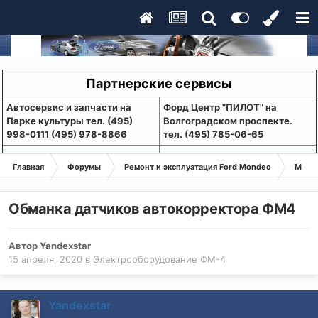
Партнерские сервисы
Aвтосервис и запчасти на
Форд Центр "ПИЛОТ" на
Парке культуры тел. (495)
Волгоградском проспекте.
998-0111 (495) 978-8866
тел. (495) 785-06-65
Главная
Форумы
Ремонт и эксплуатация Ford Mondeo
Монде
Обманка датчиков автокорректора ФМ4
Автор
Yandexstar
15 апреля, 2020
в
Электрооборудование ФМ-4
Yandexstar