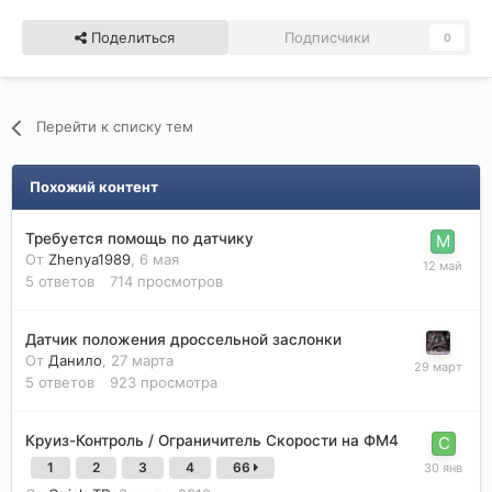
Поделиться
Подписчики
0
Перейти к списку тем
Похожий контент
Требуется помощь по датчику
От
Zhenya1989
,
6 мая
5
ответов
714
просмотров
Датчик положения дроссельной заслонки
От
Данило
,
27 марта
5
ответов
923
просмотра
Круиз-Контроль / Ограничитель Скорости на ФМ4
1
2
3
4
66