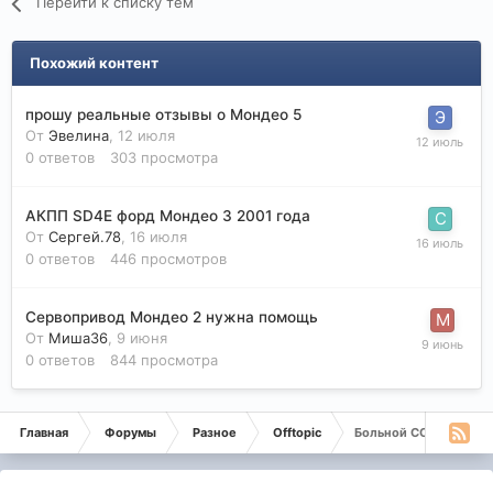
Перейти к списку тем
Похожий контент
прошу реальные отзывы о Мондео 5
От
Эвелина
,
12 июля
0
ответов
303
просмотра
АКПП SD4E форд Мондео 3 2001 года
От
Сергей.78
,
16 июля
0
ответов
446
просмотров
Сервопривод Мондео 2 нужна помощь
От
Миша36
,
9 июня
0
ответов
844
просмотра
Главная
Форумы
Разное
Offtopic
Больной COVID 19 поп