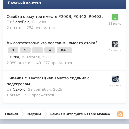
Похожий контент
Ошибки сразу три вместе P2008, P0443, P0403.
От
ЧелоВек
,
19 июля
2
ответа
264
просмотра
Аммортизаторы: что поставить вместо стока?
1
2
3
4
84
От
itim
,
15 апреля, 2010
2 089
ответов
491 277
просмотров
Сидения с вентиляцией вместо сидений с
подогревом
От
CZFord
,
22 сентября, 2025
1
ответ
705
просмотров
Главная
Форумы
Ремонт и эксплуатация Ford Mondeo
Монде