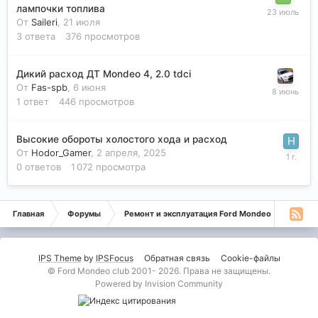
лампочки топлива
От
Saileri
,
21 июля
3
ответа
376
просмотров
Дикий расход ДТ Mondeo 4, 2.0 tdci
От
Fas-spb
,
6 июня
1
ответ
446
просмотров
Высокие обороты холостого хода и расход
От
Hodor_Gamer
,
2 апреля, 2025
0
ответов
1 072
просмотра
Главная
Форумы
Ремонт и эксплуатация Ford Mondeo
Монде
IPS Theme
by
IPSFocus
Обратная связь
Cookie-файлы
© Ford Mondeo club 2001- 2026. Права не защищены.
Powered by Invision Community