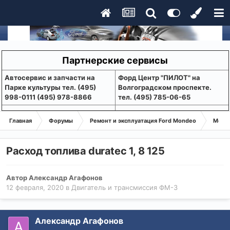
Партнерские сервисы
Aвтосервис и запчасти на
Форд Центр "ПИЛОТ" на
Парке культуры тел. (495)
Волгоградском проспекте.
998-0111 (495) 978-8866
тел. (495) 785-06-65
Главная
Форумы
Ремонт и эксплуатация Ford Mondeo
Монде
Расход топлива duratec 1, 8 125
Автор
Александр Агафонов
12 февраля, 2020
в
Двигатель и трансмиссия ФМ-3
Александр Агафонов