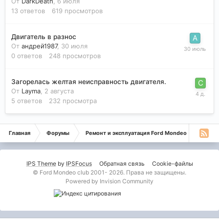
От
DarkDeath
,
6 июля
13
ответов
619
просмотров
Двигатель в разнос
От
андрей1987
,
30 июля
0
ответов
248
просмотров
Загорелась желтая неисправность двигателя.
От
Layma
,
2 августа
5
ответов
232
просмотра
Главная
Форумы
Ремонт и эксплуатация Ford Mondeo
Монде
IPS Theme
by
IPSFocus
Обратная связь
Cookie-файлы
© Ford Mondeo club 2001- 2026. Права не защищены.
Powered by Invision Community