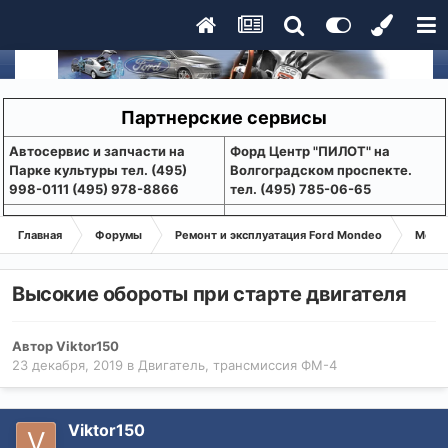
Партнерские сервисы
Aвтосервис и запчасти на
Форд Центр "ПИЛОТ" на
Парке культуры тел. (495)
Волгоградском проспекте.
998-0111 (495) 978-8866
тел. (495) 785-06-65
Главная
Форумы
Ремонт и эксплуатация Ford Mondeo
Монде
Высокие обороты при старте двигателя
Автор
Viktor150
23 декабря, 2019
в
Двигатель, трансмиссия ФМ-4
Viktor150