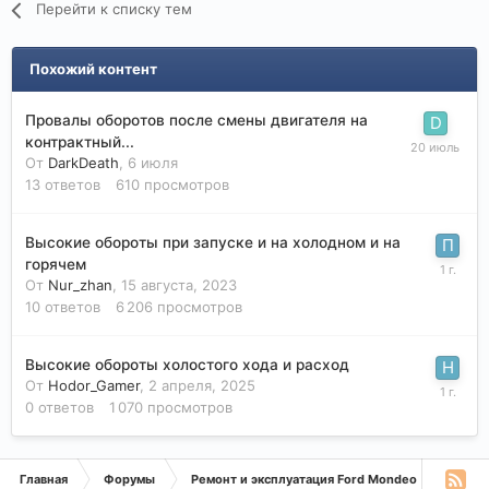
Перейти к списку тем
Похожий контент
Провалы оборотов после смены двигателя на
контрактный...
От
DarkDeath
,
6 июля
13
ответов
610
просмотров
Высокие обороты при запуске и на холодном и на
горячем
От
Nur_zhan
,
15 августа, 2023
10
ответов
6 206
просмотров
Высокие обороты холостого хода и расход
От
Hodor_Gamer
,
2 апреля, 2025
0
ответов
1 070
просмотров
Главная
Форумы
Ремонт и эксплуатация Ford Mondeo
Дизе