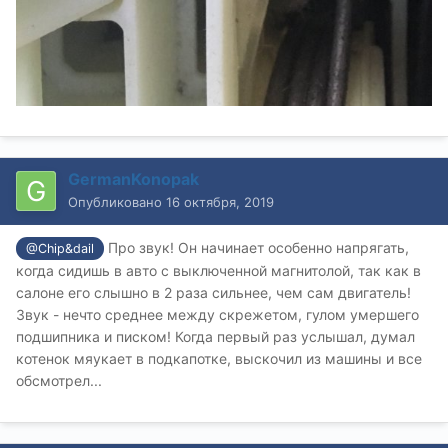
GermanKonopak
Опубликовано
16 октября, 2019
Про звук! Он начинает особенно напрягать,
@Chip&dail
когда сидишь в авто с выключенной магнитолой, так как в
салоне его слышно в 2 раза сильнее, чем сам двигатель!
Звук - нечто среднее между скрежетом, гулом умершего
подшипника и писком! Когда первый раз услышал, думал
котенок мяукает в подкапотке, выскочил из машины и все
обсмотрел...