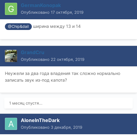
GermanKonopak
Опубликовано
17 октября, 2019
ширина между 13 и 14
@Chip&dail
GrandCru
Опубликовано
22 октября, 2019
Неужели за два года владения так сложно нормально
записать звук из-под капота?
1 месяц спустя...
AloneInTheDark
Опубликовано
3 декабря, 2019