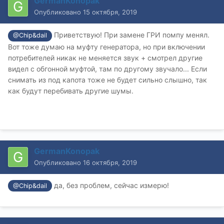
GermanKonopak
Опубликовано
15 октября, 2019
Приветствую! При замене ГРИ помпу менял.
@Chip&dail
Вот тоже думаю на муфту генератора, но при включении
потребителей никак не меняется звук + смотрел другие
видел с обгонной муфтой, там по другому звучало... Если
снимать из под капота тоже не будет сильно слышно, так
как будут перебивать другие шумы.
GermanKonopak
Опубликовано
16 октября, 2019
да, без проблем, сейчас измерю!
@Chip&dail