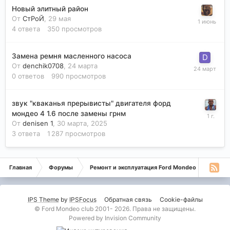
Новый элитный район
От
СтРоЙ
,
29 мая
4
ответа
350
просмотров
Замена ремня масленного насоса
От
denchik0708
,
24 марта
0
ответов
990
просмотров
звук "кваканья прерывисты" двигателя форд
мондео 4 1.6 после замены грнм
От
denisen 1
,
30 марта, 2025
3
ответа
1 287
просмотров
Главная
Форумы
Ремонт и эксплуатация Ford Mondeo
Монде
IPS Theme
by
IPSFocus
Обратная связь
Cookie-файлы
© Ford Mondeo club 2001- 2026. Права не защищены.
Powered by Invision Community