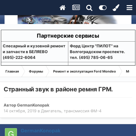
Партнерские сервисы
Слесарный и кузовной ремонт
Форд Центр "ПИЛОТ" на
и запчасти в БЕЛЯЕВО
Волгоградском проспекте.
(495)-222-6064
тел. (495) 785-06-65
Главная
Форумы
Ремонт и эксплуатация Ford Mondeo
Монде
Странный звук в районе ремня ГРМ.
Автор
GermanKonopak
14 октября, 2019
в
Двигатель, трансмиссия ФМ-4
GermanKonopak