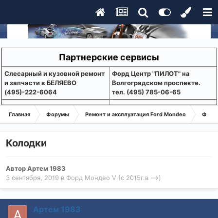
Партнерские сервисы
Слесарный и кузовной ремонт
Форд Центр "ПИЛОТ" на
и запчасти в БЕЛЯЕВО
Волгоградском проспекте.
(495)-222-6064
тел. (495) 785-06-65
Главная
Форумы
Ремонт и эксплуатация Ford Mondeo
Форд 
Колодки
Автор
Артем 1983
3 сентября, 2019
в
Форд Мондео V (с 2015г.в -->)
Артем 1983