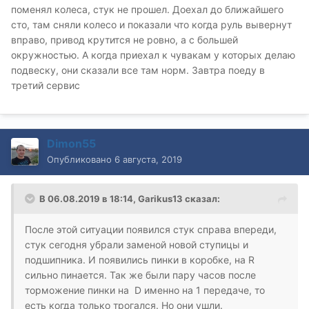
поменял колеса, стук не прошел. Доехал до ближайшего
сто, там сняли колесо и показали что когда руль вывернут
вправо, привод крутится не ровно, а с большей
окружностью. А когда приехал к чувакам у которых делаю
подвеску, они сказали все там норм. Завтра поеду в
третий сервис
Dimon55
Опубликовано
6 августа, 2019
В 06.08.2019 в 18:14,
Garikus13
сказал:
После этой ситуации появился стук справа впереди,
стук сегодня убрали заменой новой ступицы и
подшипника. И появились пинки в коробке, на R
сильно пинается. Так же были пару часов после
торможение пинки на D именно на 1 передаче, то
есть когда только трогался. Но они ушли.