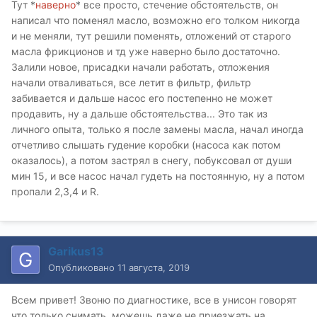
Тут *
наверно
* все просто, стечение обстоятельств, он
написал что поменял масло, возможно его толком никогда
и не меняли, тут решили поменять, отложений от старого
масла фрикционов и тд уже наверно было достаточно.
Залили новое, присадки начали работать, отложения
начали отваливаться, все летит в фильтр, фильтр
забивается и дальше насос его постепенно не может
продавить, ну а дальше обстоятельства... Это так из
личного опыта, только я после замены масла, начал иногда
отчетливо слышать гудение коробки (насоса как потом
оказалось), а потом застрял в снегу, побуксовал от души
мин 15, и все насос начал гудеть на постоянную, ну а потом
пропали 2,3,4 и R.
Garikus13
Опубликовано
11 августа, 2019
Всем привет! Звоню по диагностике, все в унисон говорят
что только снимать, можешь даже не приезжать на