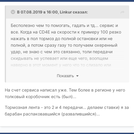
В 07.08.2019 в 16:00,
Linkur
сказал:
Бесполезно чем то помогать, гадать и тд... сервис и
все. Когда на CD4E на скорости к примеру 100 резко
нажать в пол тормоз до полной остановки или не
полной, а потом сразу газу то получаем охеренный
удар, не знаю с чем это связанно, толи передачи
скидывать не успевает или еще чего, воопщем
наверно в этот момент у него что то слизало или
порвало, например ленту тормозную
Показать
На счет сервиса написал уже. Тем более в регионе у него
толковый коробочник есть (был)...
Тормозная лента - это 2 и 4 передачи... делаем ставки) я за
барабан распаковавшийся (развалившийся)...