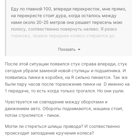
Еду по главной 100, впереди перекресток, мне прямо,
на перекресте стоит дура, когда осталось между
нами около 20-25 метров она решает пересечь мою
полосу, соотвественно повернуть налево. Я резко
торможу, правое переднее колесо стирается до
корда, левое меньше, но тоже прилично.
Показать
После этой ситуации появился стук справа впереди, стук
сегодня убрали заменой новой ступицы и подшипника. И
появились пинки в коробке, на R сильно пинается. Так же
были пару часов после торможение пинки на D именно на
1 передаче, то есть когда только трогался. Но они ушли.
Чувствуется не совпадение между оборотами и
движением авто. Обороты поднимаются, машина стоит,
потом стреляется - пинок.
Могли ли стереться шлицы привода? И соотвественно
происходит запоздание кручения колеса?