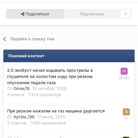
Поделиться
Подписчики
0
Перейти к списку тем
Похожий контент
2.0 экобуст начал издавать прострелы в
глушителе на холостом ходу при резком
опускании педали газа
От
Dimas76
,
30 октября, 2025
3
ответа
1 324
просмотра
При резком нажатии на газ машина дергается
От
Артём_196
,
17 июля, 2025
5
ответов
1 450
просмотров