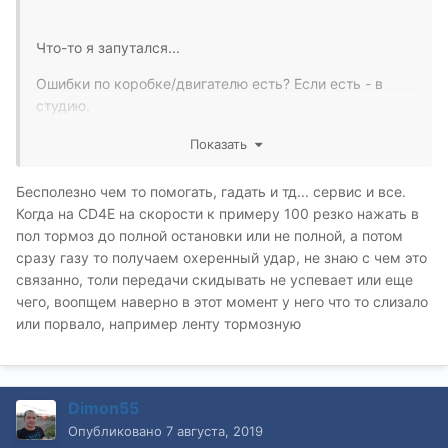
Что-то я запутался...
Ошибки по коробке/двигателю есть? Если есть - в
студию.
Двигатель на повышенных работает и на парковке?
Показать
С большей окружностью - это как? Какой привод
Бесполезно чем то помогать, гадать и тд... сервис и все.
(право/лево)? Большая окружность по наружней/
Когда на CD4E на скорости к примеру 100 резко нажать в
внутренней гранате?
пол тормоз до полной остановки или не полной, а потом
сразу газу то получаем охеренный удар, не знаю с чем это
связанно, толи передачи скидывать не успевает или еще
чего, воопщем наверно в этот момент у него что то слизало
или порвало, например ленту тормозную
Dimon55
Опубликовано
7 августа, 2019