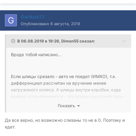
Garikus13
Опубликовано
6 августа, 2019
В 06.08.2019 в 19:26,
Dimon55
сказал:
Вроде тобой написано...
Если шлицы срезало - авто не поедет (ИМХО), т.к.
дифференциал рассчитан на вручение менее
нагруженого колеса. А шлицы внутри коробки, куда
привод устанавливается - это шлицы выходной пары
дифференциала...
Показать
Да все верно, но возможно слизаны то не в 0. Поэтому и
едет.