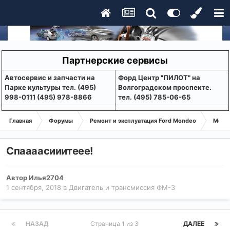
Партнерские сервисы
Aвтосервис и запчасти на
Форд Центр "ПИЛОТ" на
Парке культуры тел. (495)
Волгоградском проспекте.
998-0111 (495) 978-8866
тел. (495) 785-06-65
Главная
Форумы
Ремонт и эксплуатация Ford Mondeo
Монде
Спаааасииитеее!
Автор
Илья2704
1 сентября, 2018
в
Двигатель и трансмиссия ФМ-3
НАЗАД
Страница 1 из 3
ДАЛЕЕ