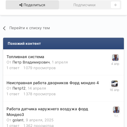
Поделиться
Подписчики
0
Перейти к списку тем
Похожий контент
Топливная система
От
Петр Владимирович
,
1 апреля
1
ответ
1 079
просмотров
Неисправная работа дворников Форд мондео 4
От
Петр12
,
14 апреля
1
ответ
1 378
просмотров
Работа датчика наружнего воздужа форд
Мондео3
От
golant
,
9 апреля, 2025
1
ответ
1 362
просмотра