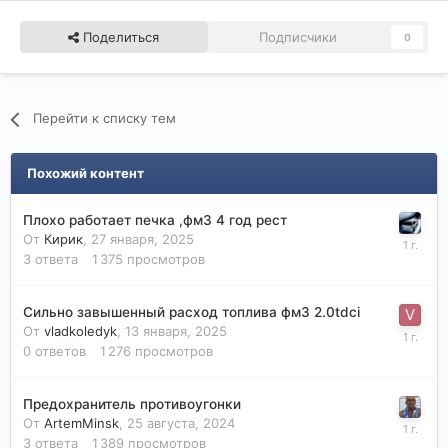
Поделиться
Подписчики
0
Перейти к списку тем
Похожий контент
Плохо работает печка ,фм3 4 год рест
От
Кирик
,
27 января, 2025
3
ответа
1 375
просмотров
Сильно завышенный расход топлива фм3 2.0tdci
От
vladkoledyk
,
13 января, 2025
0
ответов
1 276
просмотров
Предохранитель противоугонки
От
ArtemMinsk
,
25 августа, 2024
3
ответа
1 389
просмотров