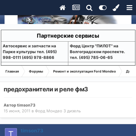
Партнерские сервисы
Aвтосервис и запчасти на
Форд Центр "ПИЛОТ" на
Парке культуры тел. (495)
Волгоградском проспекте.
998-0111 (495) 978-8866
тел. (495) 785-06-65
Главная
Форумы
Ремонт и эксплуатация Ford Mondeo
Дизе
предохранители и реле фм3
Автор
timson73
15 июня, 2011
в
Форд Мондео 3 дизель
timson73