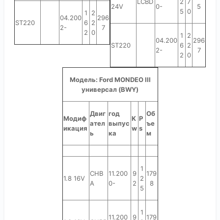
LCBD
2
7
24V
0-
5
5
0
1
2
04.200
296
ST220
6
2
2-
7
2
0
1
2
04.200
296
ST220
6
2
2-
7
2
0
Модель: Ford MONDEO III
универсал (BWY)
Двиг
год
Об
Модиф
K
P
ател
выпус
ъе
икация
w
s
ь
ка
м
1
CHB
11.200
9
179
1.8 16V
2
A
0-
2
8
5
1
11.200
9
179