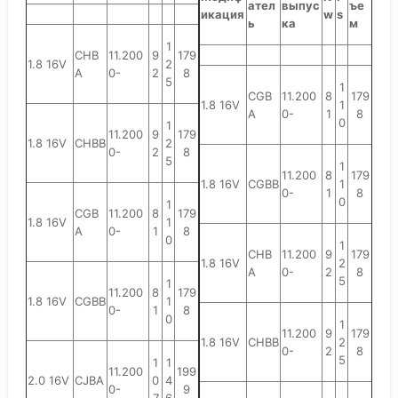
ател
выпус
ъе
икация
w
s
ь
ка
м
1
CHB
11.200
9
179
1.8 16V
2
A
0-
2
8
5
1
CGB
11.200
8
179
1.8 16V
1
A
0-
1
8
0
1
11.200
9
179
1.8 16V
CHBB
2
0-
2
8
5
1
11.200
8
179
1.8 16V
CGBB
1
0-
1
8
0
1
CGB
11.200
8
179
1.8 16V
1
A
0-
1
8
0
1
CHB
11.200
9
179
1.8 16V
2
A
0-
2
8
5
1
11.200
8
179
1.8 16V
CGBB
1
0-
1
8
0
1
11.200
9
179
1.8 16V
CHBB
2
0-
2
8
5
1
1
11.200
199
2.0 16V
CJBA
0
4
0-
9
7
6