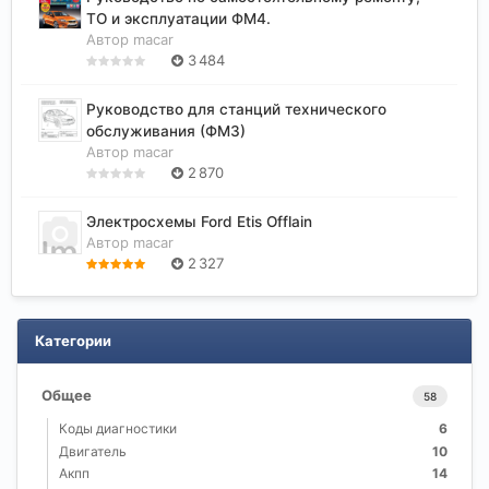
ТО и эксплуатации ФМ4.
Автор
macar
3 484
Руководство для станций технического
обслуживания (ФМ3)
Автор
macar
2 870
Электросхемы Ford Etis Offlain
Автор
macar
2 327
Категории
Общее
58
Коды диагностики
6
Двигатель
10
Акпп
14