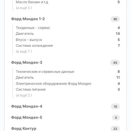
Масло бензин и.т.д
5
(и ещё 5 )
Форд Мондео 1-2
90
Техданные - сервис
4
Двигатель
14
Впуск - выпуск
5
Система охлаждения
7
(и ещё 7 )
Форд Мондео-3
49
Технические и сервисные данные
8
Двигатель
11
Электрическое оборудование Форд Мондео
4
Система питания
3
(и ещё 2 )
Форд Мондео-4
16
Форд Мондео-5
4
Форд Контур
23