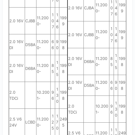
1
1
11.200
199
2.0 16V
CJBA
0
4
0-
9
7
6
1
1
11.200
199
2.0 16V
CJBB
0
4
0-
9
7
6
1
1
11.200
199
2.0 16V
CJBB
0
4
0-
9
7
6
2.0 16V
11.200
6
9
199
D5BA
DI
0-
6
0
8
1
2.0 16V
11.200
8
199
D6BA
1
1
DI
0-
5
8
2.0 16V
11.200
8
199
5
D6BA
1
DI
0-
5
8
5
2.0 16V
11.200
6
9
199
D5BA
DI
0-
6
0
8
1
2.0
10.200
9
199
3
TDCi
1-
6
8
0
1
2.0
10.200
9
199
3
TDCi
1-
6
8
0
1
1
2.5 V6
11.200
249
LCBD
2
7
24V
0-
5
5
0
1
1
2.5 V6
11.200
249