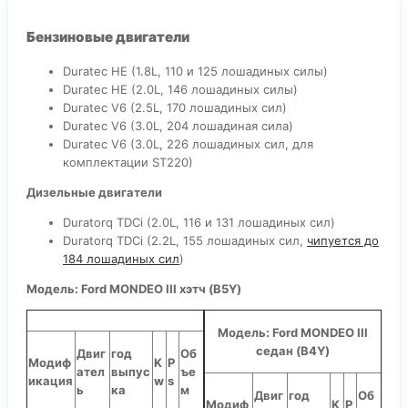
Бензиновые двигатели
Duratec HE (1.8L, 110 и 125 лошадиных силы)
Duratec HE (2.0L, 146 лошадиных силы)
Duratec V6 (2.5L, 170 лошадиных сил)
Duratec V6 (3.0L, 204 лошадиная сила)
Duratec V6 (3.0L, 226 лошадиных сил, для
комплектации ST220)
Дизельные двигатели
Duratorq TDCi (2.0L, 116 и 131 лошадиных сил)
Duratorq TDCi (2.2L, 155 лошадиных сил,
чипуется до
184 лошадиных сил
)
Модель: Ford MONDEO III хэтч (B5Y)
Модель: Ford MONDEO III
седан (B4Y)
Двиг
год
Об
Модиф
K
P
ател
выпус
ъе
икация
w
s
ь
ка
м
Двиг
год
Об
Модиф
K
P