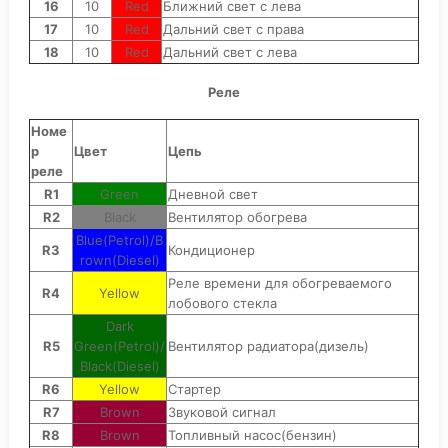
16
10
Red
Ближний свет с лева
17
10
Red
Дальний свет с права
18
10
Red
Дальний свет с лева
Реле
Номе
р
Цвет
Цепь
реле
R1
Green
Дневной свет
R2
Black
Вентилятор обогрева
Blue(Petrol)/B
R3
Кондиционер
rown(Diesel)
Реле времени для обогреваемого
R4
Yellow
лобового стекла
Dark
R5
Green(Petrol)/
Вентилятор радиатора(дизель)
Black(Diesel)
R6
Yellow
Стартер
R7
Brown
Звуковой сигнал
R8
Brown
Топливный насос(бензин)