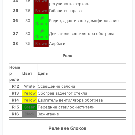
34
7.5
Brown
регулировка зеркал.
35
7.5
Brown
Габариты справа
Light
36
30
Радио, адаптивное демпфирование
Green
Light
37
30
Двигатель вентилятора обогрева
Green
38
7.5
Brown
Аирбаги
Реле
Номе
р
Цвет
Цепь
реле
R12
White
Освещение салона
R13
Yellow
Обогрев заднегог стекла
R14
Yellow
Двигатель вентилятора обогрева
R15
Green
Передние стеклоочистители
R16
Black
Зажигание
Реле вне блоков