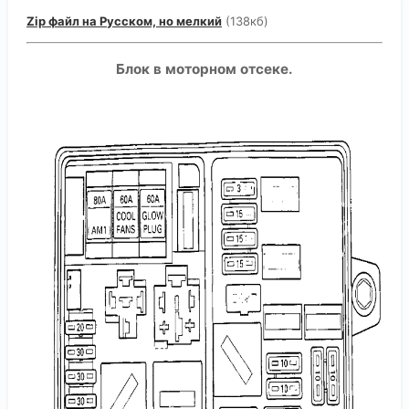
Zip файл на Русском, но мелкий
(138кб)
Блок в моторном отсеке.