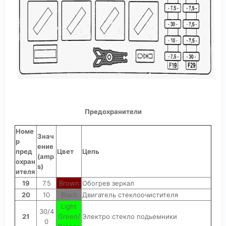
Предохранители
Номе
Знач
р
ение
пред
Цвет
Цепь
(amp
охран
s)
ителя
19
7.5
Brown
Обогрев зеркал
20
10
Black
Двигатель стеклоочистителя
Light
30/4
21
Green/
Электро стекло подьемники
0