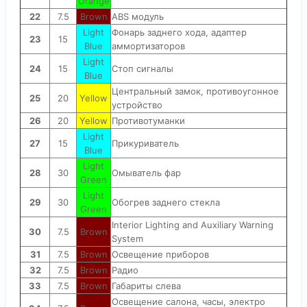
Orange
22
7.5
Brown
ABS модуль
Light
Фонарь заднего хода, адаптер
23
15
Blue
аммортизаторов
Light
24
15
Стоп сигналы
Blue
Центральный замок, противоугонное
25
20
Yellow
устройство
26
20
Yellow
Противотуманки
Light
27
15
Прикуриватель
Blue
Light
28
30
Омыватель фар
Green
Light
29
30
Обогрев заднего стекла
Green
Interior Lighting and Auxiliary Warning
30
7.5
Brown
System
31
7.5
Brown
Освещение приборов
32
7.5
Brown
Радио
33
7.5
Brown
Габариты слева
Освещение салона, часы, электро