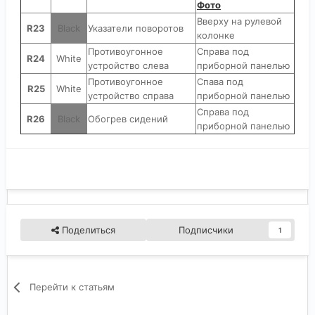
Фото
Вверху на рулевой
R23
Black
Указатели поворотов
колонке
Противоугонное
Справа под
R24
White
устройство слева
приборной панелью
Противоугонное
Спава под
R25
White
устройство справа
приборной панелью
Справа под
R26
Black
Обогрев сидений
приборной панелью
Поделиться
Подписчики
1
Перейти к статьям