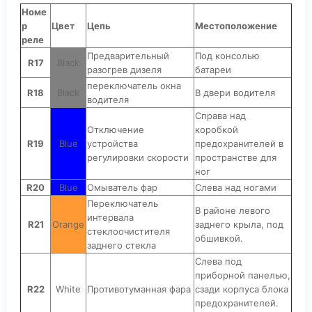
Номе
р
Цвет
Цепь
Местоположение
реле
Предварительный
Под консолью
R17
Black
разогрев дизеля
батареи
переключатель окна
R18
Black
В двери водителя
водителя
Справа над
Отключение
коробкой
R19
Blue
устройства
предохранителей в
регулировки скорости
пространстве для
ног
R20
Blue
Омыватель фар
Слева над ногами
Переключатель
В районе левого
интервала
R21
Orange
заднего крыла, под
стеклоочистителя
обшивкой.
заднего стекла
Слева под
приборной панелью,
R22
White
Противотуманная фара
сзади корпуса блока
предохранителей.