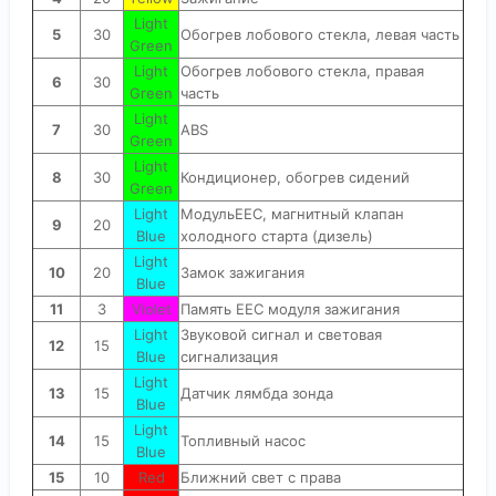
Light
5
30
Обогрев лобового стекла, левая часть
Green
Light
Обогрев лобового стекла, правая
6
30
Green
часть
Light
7
30
АВS
Green
Light
8
30
Кондиционер, обогрев сидений
Green
Light
МодульЕЕС, магнитный клапан
9
20
Blue
холодного старта (дизель)
Light
10
20
Замок зажигания
Blue
11
3
Violet
Память ЕЕС модуля зажигания
Light
Звуковой сигнал и световая
12
15
Blue
сигнализация
Light
13
15
Датчик лямбда зонда
Blue
Light
14
15
Топливный насос
Blue
15
10
Red
Ближний свет с права