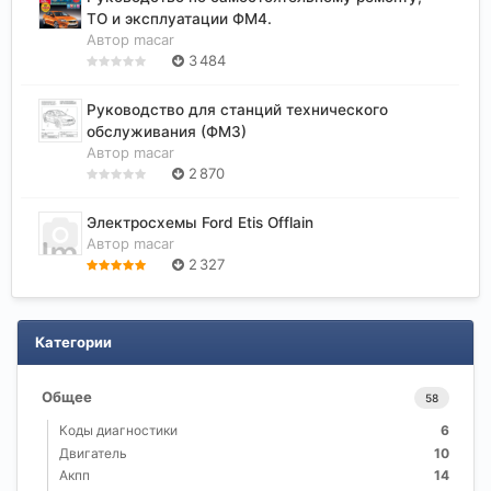
ТО и эксплуатации ФМ4.
Автор
macar
3 484
Руководство для станций технического
обслуживания (ФМ3)
Автор
macar
2 870
Электросхемы Ford Etis Offlain
Автор
macar
2 327
Категории
Общее
58
Коды диагностики
6
Двигатель
10
Акпп
14