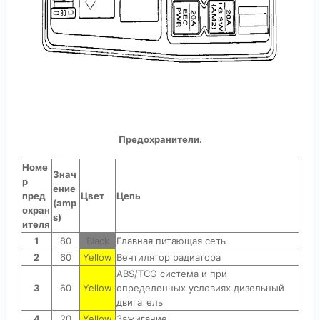
Предохранители.
Номе
Знач
р
ение
пред
Цвет
Цепь
(amp
охран
s)
ителя
1
80
Black
Главная питающая сеть
2
60
Yellow
Вентилятор радиатора
ABS/TCG система и при
3
60
Yellow
определенных условиях дизельный
двигатель
4
20
Yellow
Зажигание