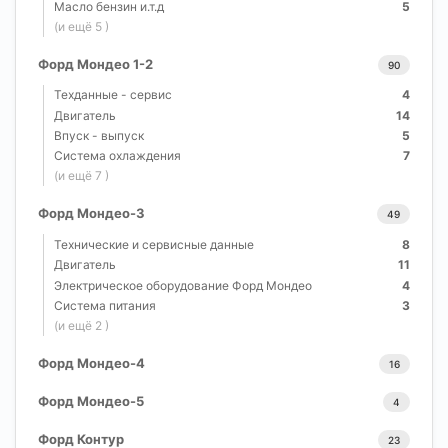
Масло бензин и.т.д
5
(и ещё 5 )
Форд Мондео 1-2
90
Техданные - сервис
4
Двигатель
14
Впуск - выпуск
5
Система охлаждения
7
(и ещё 7 )
Форд Мондео-3
49
Технические и сервисные данные
8
Двигатель
11
Электрическое оборудование Форд Мондео
4
Система питания
3
(и ещё 2 )
Форд Мондео-4
16
Форд Мондео-5
4
Форд Контур
23