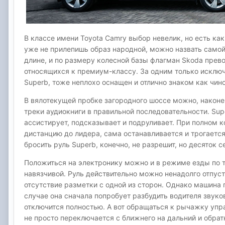
В классе имени Toyota Camry выбор невелик, но есть ка
уже не прилепишь образ народной, можно назвать самой
длине, и по размеру колесной базы флагман Skoda превос
относящихся к премиум-классу. За одним только исключ
Superb, тоже неплохо оснащен и отлично знаком как чин
В вялотекущей пробке загородного шоссе можно, наконе
треки аудиокниги в правильной последовательности. Supe
ассистирует, подсказывает и подруливает. При полно
дистанцию до лидера, сама останавливается и трогается
бросить руль Superb, конечно, не разрешит, но десяток 
Положиться на электронику можно и в режиме езды по т
навязчивой. Руль действительно можно ненадолго отпуст
отсутствие разметки с одной из сторон. Однако машина 
случае она сначала попробует разбудить водителя звук
отключится полностью. А вот обращаться к рычажку упр
не просто переключается с ближнего на дальний и обрат