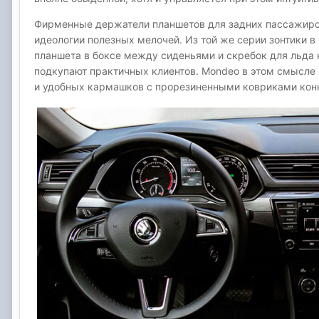
Фирменные держатели планшетов для задних пассажиров
идеологии полезных мелочей. Из той же серии зонтики в
планшета в боксе между сиденьями и скребок для льда 
подкупают практичных клиентов. Mondeo в этом смысле г
и удобных кармашков с прорезиненными ковриками конку