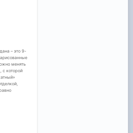
ана – это 9-
нарисованные
можно менять
 с которой
хатный»
тделкой,
равно