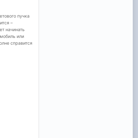
етового пучка
ится –
ет начинать
омобиль или
полне справится