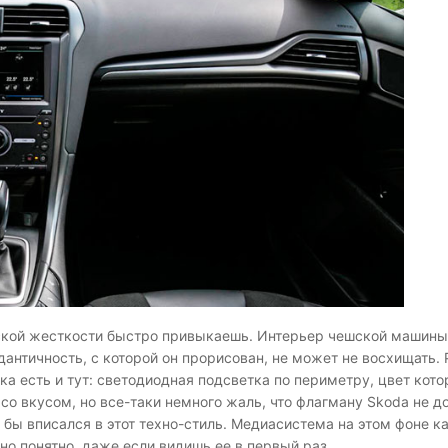
еской жесткости быстро привыкаешь. Интерьер чешской машины
античность, с которой он прорисован, не может не восхищать. 
ка есть и тут: светодиодная подсветка по периметру, цвет кот
о вкусом, но все-таки немного жаль, что флагману Skoda не д
 бы вписался в этот техно-стиль. Медиасистема на этом фоне 
но понятно, даже если видишь ее в первый раз.