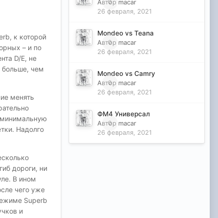
Автор
0
macar
26 февраля, 2021
Mondeo vs Teana
rb, к которой
Автор
0
macar
орных – и по
26 февраля, 2021
нта D/E, не
 больше, чем
Mondeo vs Camry
Автор
0
macar
26 февраля, 2021
ние менять
арательно
ФМ4 Универсал
т минимальную
Автор
0
macar
етки. Надолго
26 февраля, 2021
есколько
гиб дороги, ни
ле. В ином
осле чего уже
режиме Superb
учков и