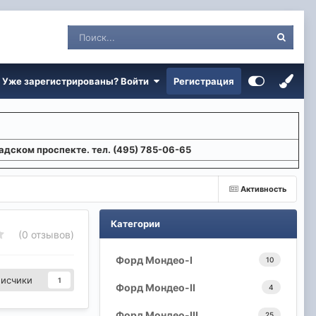
Уже зарегистрированы? Войти
Регистрация
адском проспекте. тел. (495) 785-06-65
Активность
Категории
(0 отзывов)
Форд Мондео-I
10
исчики
1
Форд Мондео-II
4
Форд Мондео-III
25