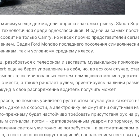
к минимум еще две модели, хорошо знакомых рынку. Skoda Supe
 технологичной среди одноклассников. И одной из самых прост
ходит не только Camry, но и всех прочих представителей сегме
ением. Седан Ford Mondeo последнего поколения символически
овникам, так и условному среднему классу.
ц, разобраться с телефоном и заставить музыкальное приложе
rb еще не берет управление на себя, но, во всяком случае, ст
м комплекте активированных систем-помощников машина держи
 с места, а также работает рулем, ориентируясь на линии разм
секунд в свое распоряжение водитель получить может.
рассе, но помощь усилителя руля в этом случае уже кажется н
ить даже на скорости, а электронику не смутит ни ощутимый из
по-прежнему будет настойчиво требовать присутствия рук на ру
овым сигналом, потом – кратковременным ударом по тормозу, п
авления светом уже точно не потребуется – в автоматическом 
но, а постоянно жонглирует шириной, направлением световых п