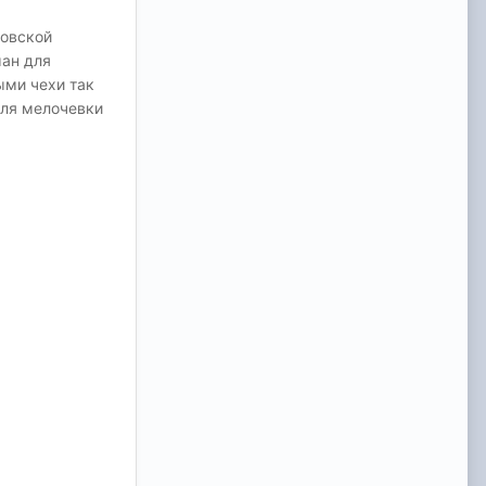
довской
ман для
ыми чехи так
для мелочевки