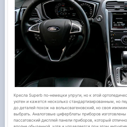
Кресла Superb по-немецки упруги, но к этой ортопедич
уютен и кажется несколько стандартизированным, но пед
до деталей похож на вольксвагеновский, но своя изюмин
выбрать. Аналоговые циферблаты приборов изготовлены с
пассатовский дисплей панели приборов, который отлично
вполне обыденной, хотя и управляется при этом интуитив