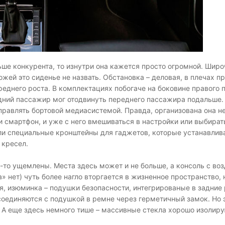
ше конкурента, то изнутри она кажется просто огромной. Шир
ожей это сиденье не назвать. Обстановка – деловая, в плечах пр
реднего роста. В комплектациях побогаче на боковине правого 
дний пассажир мог отодвинуть переднего пассажира подальше. 
правлять бортовой медиасистемой. Правда, организована она н
 смартфон, и уже с него вмешиваться в настройки или выбират
ли специальные кронштейны для гаджетов, которые устанавлив
 кресел.
м-то ущемлены. Места здесь может и не больше, а консоль с во
 нет) чуть более нагло вторгается в жизненное пространство, 
ая, изюминка – подушки безопасности, интегрированые в задние
соединяются с подушкой в ремне через герметичный замок. Но 
 А еще здесь немного тише – массивные стекла хорошо изолир