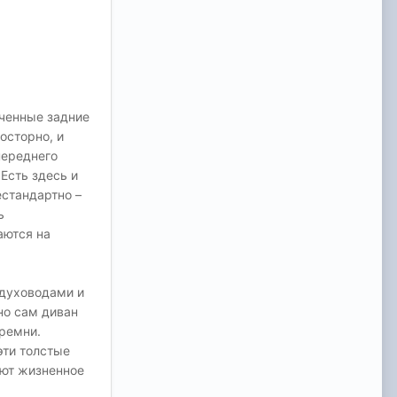
оченные задние
осторно, и
переднего
Есть здесь и
естандартно –
ь
аются на
здуховодами и
но сам диван
 ремни.
эти толстые
уют жизненное