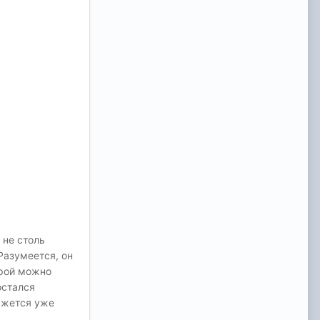
 не столь
Разумеется, он
орой можно
остался
кажется уже