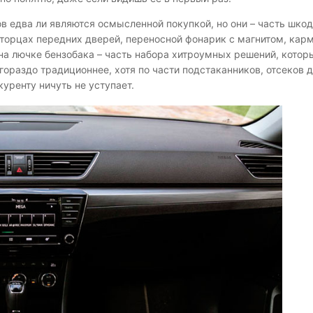
 едва ли являются осмысленной покупкой, но они – часть шко
 торцах передних дверей, переносной фонарик с магнитом, кар
на лючке бензобака – часть набора хитроумных решений, котор
ораздо традиционнее, хотя по части подстаканников, отсеков 
ренту ничуть не уступает.