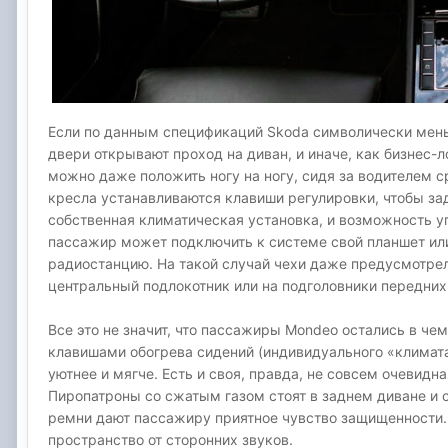
Если по данным спецификаций Skoda символически мень
двери открывают проход на диван, и иначе, как бизнес-л
можно даже положить ногу на ногу, сидя за водителем с
кресла устанавливаются клавиши регулировки, чтобы за
собственная климатическая установка, и возможность у
пассажир может подключить к системе свой планшет или
радиостанцию. На такой случай чехи даже предусмотре
центральный подлокотник или на подголовники передних
Все это не значит, что пассажиры Mondeo остались в че
клавишами обогрева сидений (индивидуального «климата»
уютнее и мягче. Есть и своя, правда, не совсем очевидн
Пиропатроны со сжатым газом стоят в заднем диване и 
ремни дают пассажиру приятное чувство защищенности.
пространство от сторонних звуков.