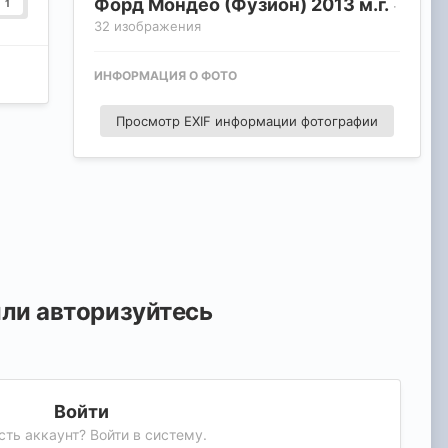
Форд Мондео (Фузион) 2013 м.г.
1
·
32 изображения
ИНФОРМАЦИЯ О ФОТО
Просмотр EXIF информации фотографии
или авторизуйтесь
Войти
сть аккаунт? Войти в систему.