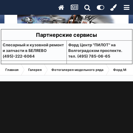
Партнерские сервисы
Слесарный и кузовной ремонт
Форд Центр "ПИЛОТ" на
и запчасти в БЕЛЯЕВО
Волгоградском проспекте.
(495)-222-6064
тел. (495) 785-06-65
Главная
Галерея
Фотогалерея модельного ряда
Форд Монде