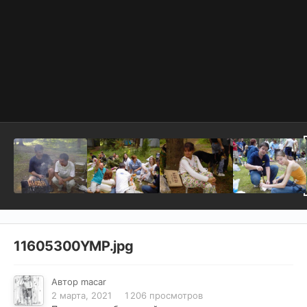
11605300YMP.jpg
Автор
macar
2 марта, 2021
1 206 просмотров