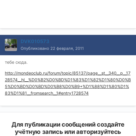
DVK010573
Опубликовано
22 февраля, 2011
тебе сюда.
http://mondeoclub.ru/forum/topic/85137/page__st__340__p__17
28574__hl__%D0%B2%D0%BD%D1%83%D1%82%D1%80%D0%B
5%D0%BD%D0%BD%D0%B8%D0%B9+%D1%88%D1%80%D1%
83%D1%81__fromsearch__1#entry1728574
Для публикации сообщений создайте
учётную запись или авторизуйтесь