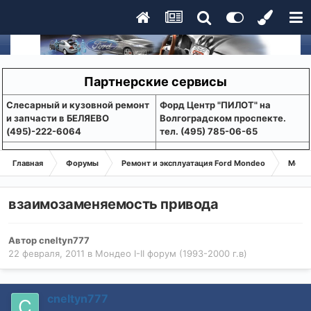
Партнерские сервисы
Слесарный и кузовной ремонт
Форд Центр "ПИЛОТ" на
и запчасти в БЕЛЯЕВО
Волгоградском проспекте.
(495)-222-6064
тел. (495) 785-06-65
Главная
Форумы
Ремонт и эксплуатация Ford Mondeo
Монде
взаимозаменяемость привода
Автор
cneltyn777
22 февраля, 2011
в
Мондео I-II форум (1993-2000 г.в)
cneltyn777