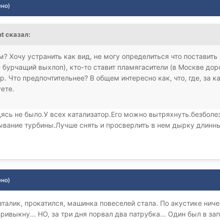
ено)
nt сказал:
? Хочу устранить как вид, не могу определиться что поставить
- бурчащий выхлоп), кто-то ставит пламягасители (в Москве дор
р. Что предпочтительнее? В общем интересно как, что, где, за 
ете.
дясь не было.У всех катализатор.Его можно вытряхнуть.безболе
ывание турбины.Лучше снять и просверлить в нем дырку длинн
ено)
аталик, прокатился, машинка повеселей стала. По акустике ниче
ивыкну... НО, за три дня порвал два патрубка... Один был в за