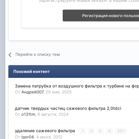
Зарегистрируйте новый аккаунт в нашем сооб
Регистрация нового пользо
Перейти к списку тем
Похожий контент
Замена патрубка от воздушного фильтра к турбине на фо
От
Андрей007
,
29 мая, 2025
датчик твердых частиц сажевого фильтра 2,0tdci
От
o131tm
,
8 августа, 2024
удаление сажевого фильтра
1
2
3
4
35
От
igor04
,
4 июня, 2012