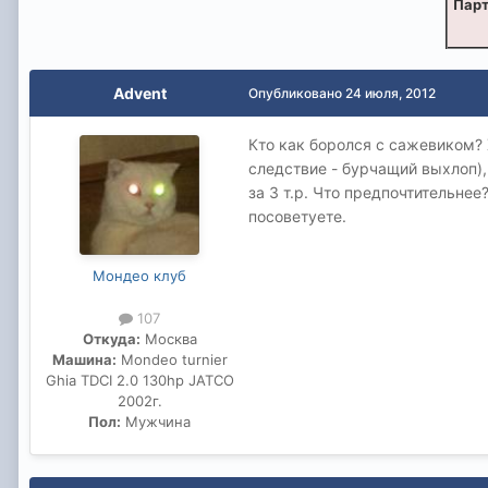
Парт
Advent
Опубликовано
24 июля, 2012
Кто как боролся с сажевиком? 
следствие - бурчащий выхлоп),
за 3 т.р. Что предпочтительнее
посоветуете.
Мондео клуб
107
Откуда:
Москва
Машина:
Mondeo turnier
Ghia TDCI 2.0 130hp JATCO
2002г.
Пол:
Мужчина