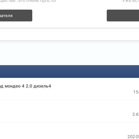
ществе. Это очень просто!
Уже ест
вателя
рд мондео 4 2.0 дизель4
1 
2 4
202 0