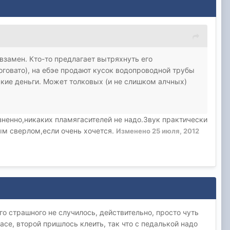
 взамен. Кто-то предлагает вытряхнуть его
оговато), на ебэе продают кусок водопроводной трубы
какие деньги. Может толковых (и не слишком алчных)
зненно,никаких пламягасителей не надо.Звук практически
ым сверлом,если очень хочется.
Изменено
25 июля, 2012
го страшного не случилось, действительно, просто чуть
пасе, второй пришлось клеить, так что с педалькой надо