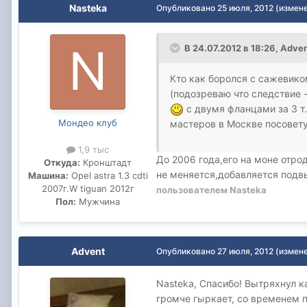
Nasteka
Опубликовано
25 июля, 2012
(измен
В 24.07.2012 в 18:26, Adve
Кто как боролся с сажевиком
(подозреваю что следствие 
с двумя фланцами за 3 т.
Мондео клуб
мастеров в Москве посовету
1,9 тыс
До 2006 года,его на моне отро
Откуда:
Кронштадт
не меняется,добавляется подв
Машина:
Opel astra 1.3 cdti
2007г.W tiguan 2012г
пользователем Nasteka
Пол:
Мужчина
Advent
Опубликовано
27 июля, 2012
(измен
Nasteka, Спасибо! Вытряхнул к
громче гыркает, со временем пр