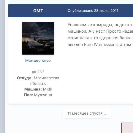
GMT
Опубликовано
28 июля, 2011
Уважаемые камрады, подскажите
машиной. А у нас? Просто неда
стоит какая-то здоровая банк
выхлоп Euro IV emissions, а там
Мондео клуб
253
Откуда:
Могилевская
область
Машина:
MKIII
Пол:
Мужчина
11 месяцев спустя...